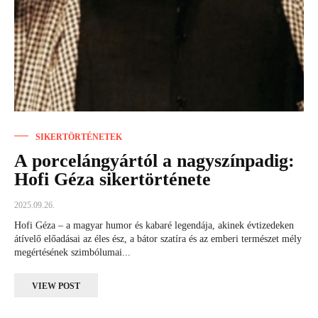
SIKERTÖRTÉNETEK
A porcelángyártól a nagyszínpadig:
Hofi Géza sikertörténete
2025.09.26.
Hofi Géza – a magyar humor és kabaré legendája, akinek évtizedeken
átívelő előadásai az éles ész, a bátor szatíra és az emberi természet mély
megértésének szimbólumai...
VIEW POST