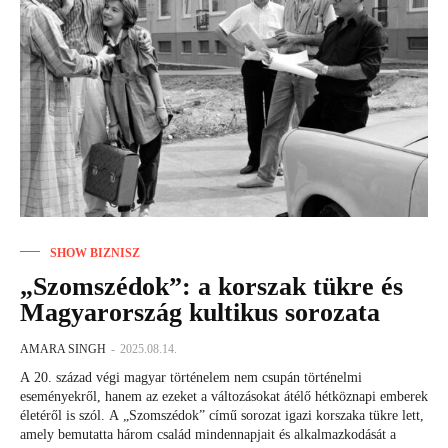
SHOW BIZNISZ
„Szomszédok”: a korszak tükre és
Magyarország kultikus sorozata
AMARA SINGH
-
2025.08.14.
A 20. század végi magyar történelem nem csupán történelmi
eseményekről, hanem az ezeket a változásokat átélő hétköznapi emberek
életéről is szól. A „Szomszédok” című sorozat igazi korszaka tükre lett,
amely bemutatta három család mindennapjait és alkalmazkodását a