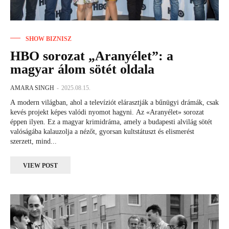
SHOW BIZNISZ
HBO sorozat „Aranyélet”: a
magyar álom sötét oldala
AMARA SINGH
-
2025.08.15.
A modern világban, ahol a televíziót elárasztják a bűnügyi drámák, csak
kevés projekt képes valódi nyomot hagyni. Az «Aranyélet» sorozat
éppen ilyen. Ez a magyar krimidráma, amely a budapesti alvilág sötét
valóságába kalauzolja a nézőt, gyorsan kultstátuszt és elismerést
szerzett, mind...
VIEW POST