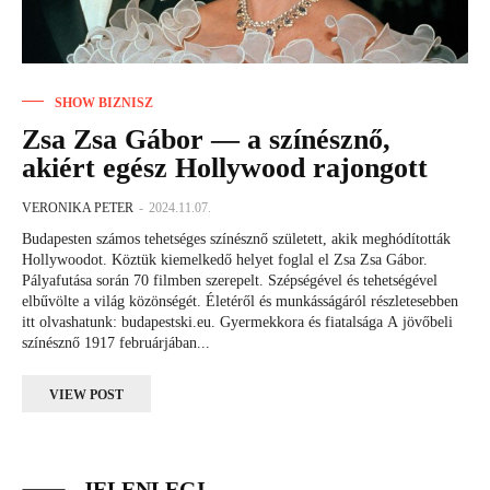
SHOW BIZNISZ
Zsa Zsa Gábor — a színésznő,
akiért egész Hollywood rajongott
VERONIKA PETER
-
2024.11.07.
Budapesten számos tehetséges színésznő született, akik meghódították
Hollywoodot. Köztük kiemelkedő helyet foglal el Zsa Zsa Gábor.
Pályafutása során 70 filmben szerepelt. Szépségével és tehetségével
elbűvölte a világ közönségét. Életéről és munkásságáról részletesebben
itt olvashatunk: budapestski.eu. Gyermekkora és fiatalsága A jövőbeli
színésznő 1917 februárjában...
VIEW POST
JELENLEGI