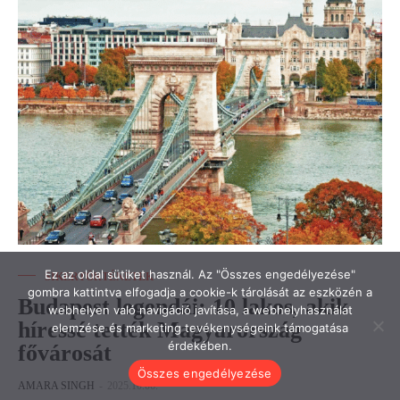
Ez az oldal sütiket használ. Az "Összes engedélyezése"
SIKERTÖRTÉNETEK
gombra kattintva elfogadja a cookie-k tárolását az eszközén a
Budapest legendái: 10 lakos, akik
webhelyen való navigáció javítása, a webhelyhasználat
híressé tették Magyarország
elemzése és marketing tevékenységeink támogatása
érdekében.
fővárosát
Összes engedélyezése
AMARA SINGH
-
2025.10.06.