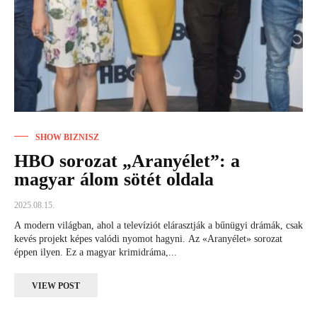
SHOW BIZNISZ
HBO sorozat „Aranyélet”: a
magyar álom sötét oldala
2025.08.15.
A modern világban, ahol a televíziót elárasztják a bűnügyi drámák, csak
kevés projekt képes valódi nyomot hagyni. Az «Aranyélet» sorozat
éppen ilyen. Ez a magyar krimidráma,...
VIEW POST