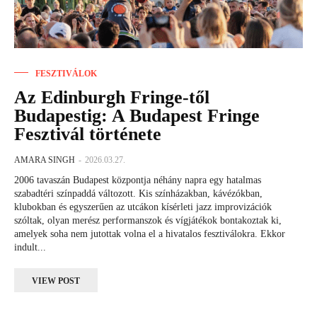
FESZTIVÁLOK
Az Edinburgh Fringe-től
Budapestig: A Budapest Fringe
Fesztivál története
AMARA SINGH
-
2026.03.27.
2006 tavaszán Budapest központja néhány napra egy hatalmas
szabadtéri színpaddá változott. Kis színházakban, kávézókban,
klubokban és egyszerűen az utcákon kísérleti jazz improvizációk
szóltak, olyan merész performanszok és vígjátékok bontakoztak ki,
amelyek soha nem jutottak volna el a hivatalos fesztiválokra. Ekkor
indult...
VIEW POST