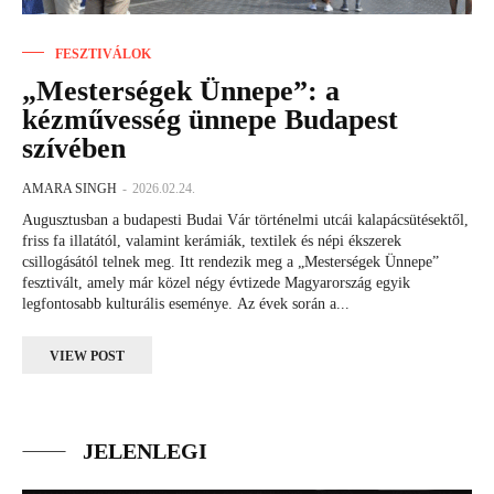
FESZTIVÁLOK
„Mesterségek Ünnepe”: a
kézművesség ünnepe Budapest
szívében
AMARA SINGH
-
2026.02.24.
Augusztusban a budapesti Budai Vár történelmi utcái kalapácsütésektől,
friss fa illatától, valamint kerámiák, textilek és népi ékszerek
csillogásától telnek meg. Itt rendezik meg a „Mesterségek Ünnepe”
fesztivált, amely már közel négy évtizede Magyarország egyik
legfontosabb kulturális eseménye. Az évek során a...
VIEW POST
JELENLEGI