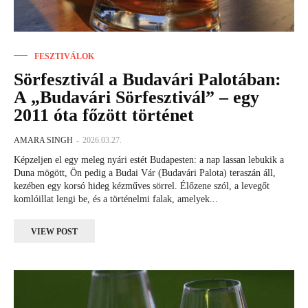
FESZTIVÁLOK
Sörfesztivál a Budavári Palotában:
A „Budavári Sörfesztivál” – egy
2011 óta főzött történet
AMARA SINGH
-
2026.03.27.
Képzeljen el egy meleg nyári estét Budapesten: a nap lassan lebukik a
Duna mögött, Ön pedig a Budai Vár (Budavári Palota) teraszán áll,
kezében egy korsó hideg kézműves sörrel. Élőzene szól, a levegőt
komlóillat lengi be, és a történelmi falak, amelyek...
VIEW POST