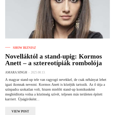
SHOW BIZNISZ
Novelláktól a stand-upig: Kormos
Anett – a sztereotípiák rombolója
AMARA SINGH
-
2025.08.13.
A magyar stand-up tele van ragyogó nevekkel, de csak néhányat lehet
igazi ikonnak nevezni. Kormos Anett is közéjük tartozik. Az ő útja a
színpadra szokatlan volt, hiszen mielőtt stand-up komikusként
meghódította volna a közönség szívét, teljesen más területen épített
karriert. Újságíróként...
VIEW POST