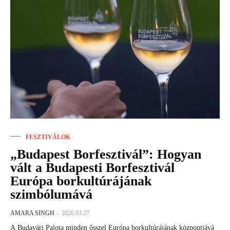
FESZTIVÁLOK
„Budapest Borfesztivál”: Hogyan
vált a Budapesti Borfesztivál
Európa borkultúrájának
szimbólumává
AMARA SINGH
-
2026.03.27.
A Budavári Palota minden ősszel Európa borkultúrájának központjává