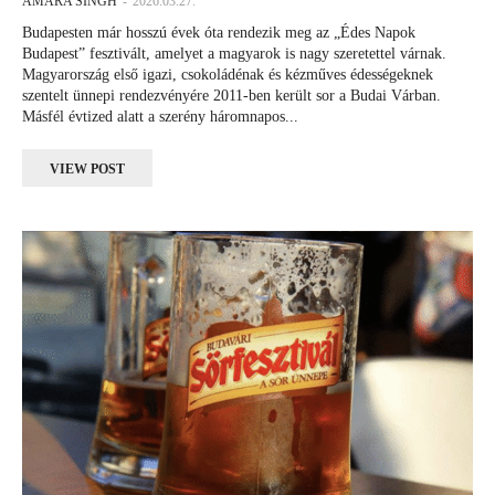
AMARA SINGH
-
2026.03.27.
Budapesten már hosszú évek óta rendezik meg az „Édes Napok
Budapest” fesztivált, amelyet a magyarok is nagy szeretettel várnak.
Magyarország első igazi, csokoládénak és kézműves édességeknek
szentelt ünnepi rendezvényére 2011-ben került sor a Budai Várban.
Másfél évtized alatt a szerény háromnapos...
VIEW POST