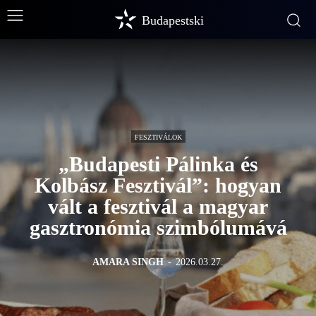
Budapestski
FESZTIVÁLOK
„Budapesti Pálinka és
Kolbász Fesztivál”: hogyan
vált a fesztivál a magyar
gasztronómia szimbólumává
AMARA SINGH
-
2026.03.27.