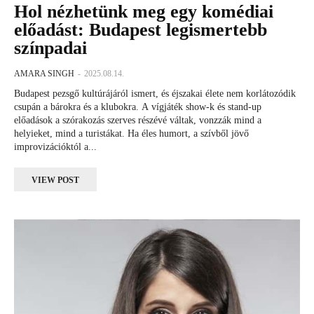
Hol nézhetünk meg egy komédiai
előadást: Budapest legismertebb
színpadai
AMARA SINGH
-
2025.08.14.
Budapest pezsgő kultúrájáról ismert, és éjszakai élete nem korlátozódik
csupán a bárokra és a klubokra. A vígjáték show-k és stand-up
előadások a szórakozás szerves részévé váltak, vonzzák mind a
helyieket, mind a turistákat. Ha éles humort, a szívből jövő
improvizációktól a...
VIEW POST