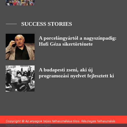
SUCCESS STORIES
A porcelángyártól a nagyszínpadig:
Hofi Géza sikertörténete
A budapesti zseni, aki új
programozási nyelvet fejlesztett ki
Copyright © Az anyagok teljes felhasználása tilos. Részleges felhasználás
hiperhivatkozással lehetséges.