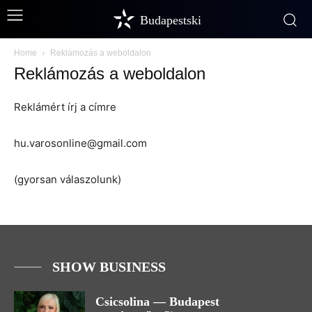
Budapestski
Home
Reklámozás a weboldalon
Reklámozás a weboldalon
Reklámért írj a címre
hu.varosonline@gmail.com
(gyorsan válaszolunk)
SHOW BUSINESS
Csicsolina — Budapest