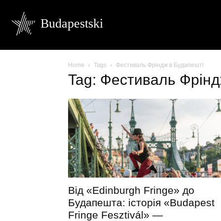
Budapestski
Home
Tags
Фестиваль Фріндж в Будапешті
Tag: Фестиваль Фрінд
Від «Edinburgh Fringe» до
Будапешта: історія «Budapest
Fringe Fesztivál» —