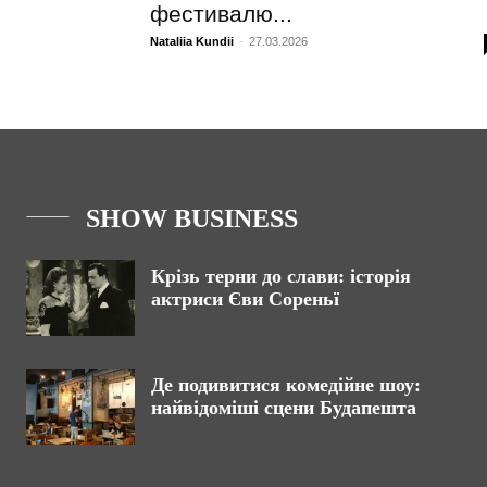
фестивалю...
Nataliia Kundii
-
27.03.2026
SHOW BUSINESS
Крізь терни до слави: історія
актриси Єви Сореньї
Де подивитися комедійне шоу:
найвідоміші сцени Будапешта