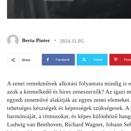
Berta Pinter
2024.11.05.
Facebook
Twitter
Pinte
Share
A zenei remekművek alkotási folyamata mindig is el
azok a kiemelkedő és híres zeneszerzők? Az igazi m
egyedi zeneművé alakítják az egyes zenei elemeket.
tehetséges készségek és képességek szükségesek. A p
harmóniáját, a ritmusokat, és képes különböző hang
Ludwig van Beethoven, Richard Wagner, Johann Se