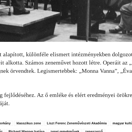
 alapított, különféle elismert intézményekben dolgozot
eit alkotta. Számos zeneművet hozott létre. Operáit az
gnek örvendtek. Legismertebbek: „Monna Vanna”, „Éva
ág fejlődéséhez. Az ő emléke és elért eredményei örökre
áját.
orkány
klasszikus zene
Liszt Ferenc Zeneművészeti Akadémia
magyar kult
áz
Richard Wagner hatása
zenei remekművek
zeneszerző