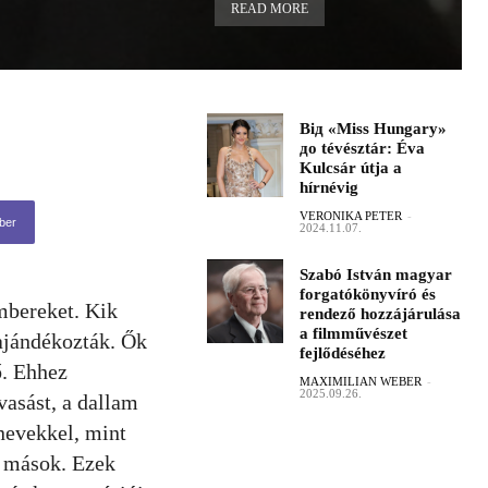
READ MORE
Від «Miss Hungary»
до tévésztár: Éva
Kulcsár útja a
hírnévig
VERONIKA PETER
-
ber
2024.11.07.
Szabó István magyar
forgatókönyvíró és
mbereket. Kik
rendező hozzájárulása
a filmművészet
ajándékozták. Ők
fejlődéséhez
ő. Ehhez
MAXIMILIAN WEBER
-
2025.09.26.
vasást, a dallam
nevekkel, mint
 mások. Ezek