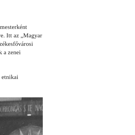
rmesterként
e. Itt az „Magyar
zékesfővárosi
k a zenei
 etnikai