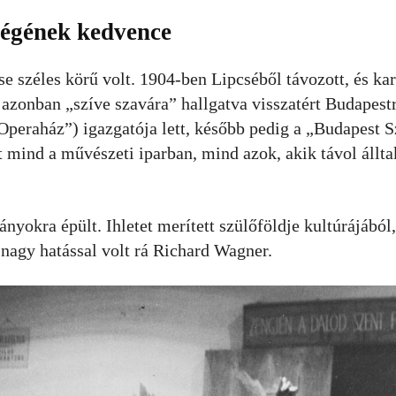
nségének kedvence
se széles körű volt. 1904-ben Lipcséből távozott, és ka
zonban „szíve szavára” hallgatva visszatért Budapestr
peraház”) igazgatója lett, később pedig a „Budapest S
t mind a művészeti iparban, mind azok, akik távol állta
okra épült. Ihletet merített szülőföldje kultúrájából,
nagy hatással volt rá Richard Wagner.