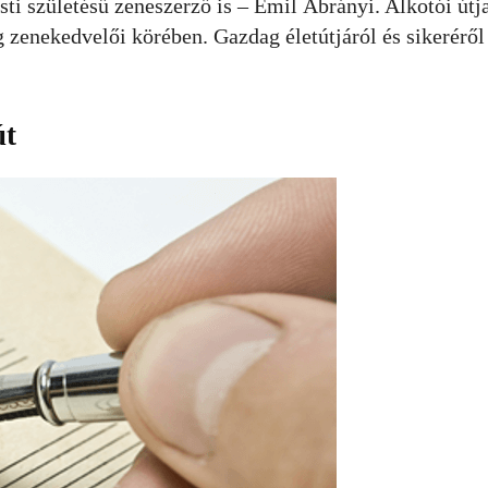
esti születésű zeneszerző is – Emil Ábrányi. Alkotói út
 zenekedvelői körében. Gazdag életútjáról és sikeréről
út