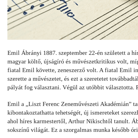
Emil Ábrányi 1887. szeptember 22-én született a hí
magyar költő, újságíró és művészetkritikus volt, m
fiatal Emil követte, zeneszerző volt. A fiatal Emil 
szerette a művészetet, és ezt a szeretetet továbbadtá
pályát fog választani. Végül az utóbbit választotta
Emil a „Liszt Ferenc Zeneművészeti Akadémián” tan
kibontakoztathatta tehetségét, új ismereteket szerezh
ahol híres karmestertől, Arthur Nikischtől tanult.
sokszínű világát. Ez a szorgalmas munka később óriá