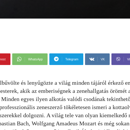
rest
WhatsApp
Telegram
VK
Vi
bűvölte és lenyűgözte a világ minden tájáról érkező e
esterek, akik az emberiségnek a zenehallgatás örömét 
 Minden egyes ilyen alkotás valódi csodának tekinthet
rofesszionális zeneszerző tökéletesen ismeri a kottaol
szerekkel dolgozni. A világ tele van olyan kiemelkedő 
bastian Bach, Wolfgang Amadeus Mozart és még sokan