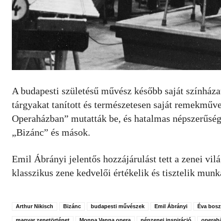
A budapesti születésű művész később saját színházat
tárgyakat tanított és természetesen saját remekműv
Operaházban” mutatták be, és hatalmas népszerűsé
„Bizánc” és mások.
Emil Ábrányi jelentős hozzájárulást tett a zenei vil
klasszikus zene kedvelői értékelik és tisztelik munk
Arthur Nikisch
Bizánc
budapesti művészek
Emil Ábrányi
Éva bosz
magyar zenetörténet
Monna Vanna opera
népzenei inspiráció
operah