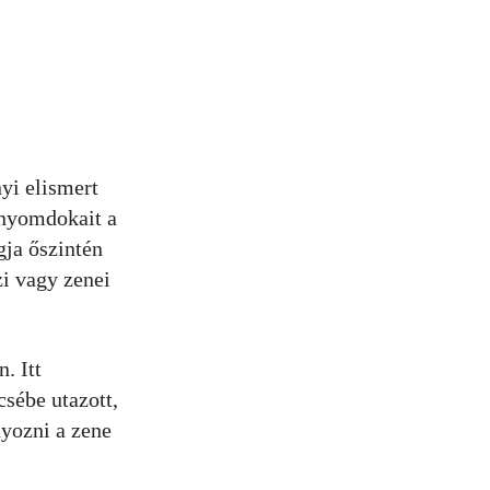
yi elismert
 nyomdokait a
gja őszintén
zi vagy zenei
. Itt
csébe utazott,
nyozni a zene