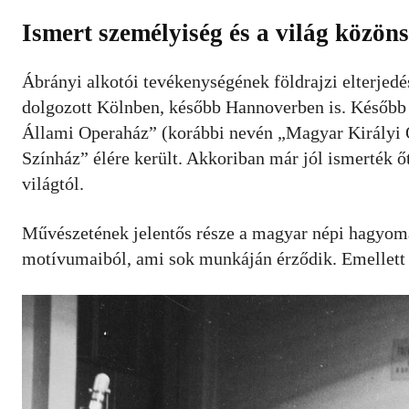
Ismert személyiség és a világ közö
Ábrányi alkotói tevékenységének földrajzi elterjedé
dolgozott Kölnben, később Hannoverben is. Később a
Állami Operaház” (korábbi nevén „Magyar Királyi O
Színház” élére került. Akkoriban már jól ismerték ő
világtól.
Művészetének jelentős része a magyar népi hagyomány
motívumaiból, ami sok munkáján érződik. Emellett 