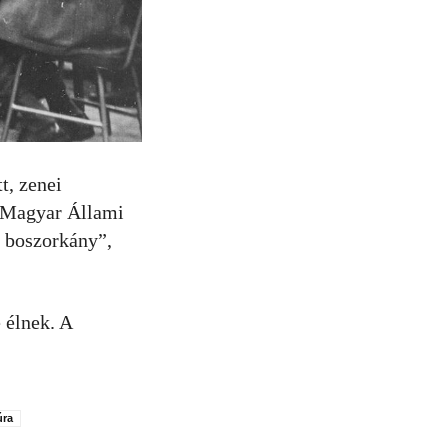
t, zenei
 „Magyar Állami
 boszorkány”,
 élnek. A
úra