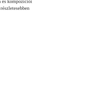
ja és kompozíciói
 részletesebben