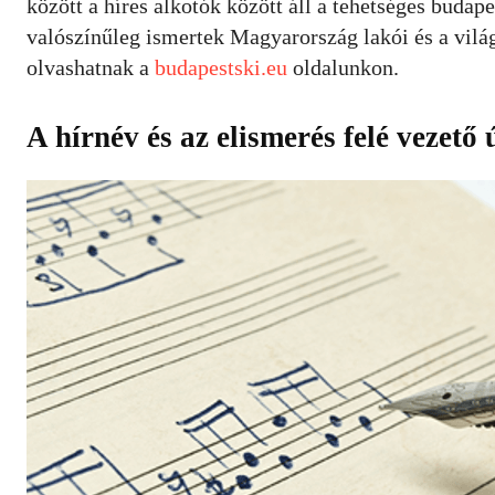
között a híres alkotók között áll a tehetséges budap
valószínűleg ismertek Magyarország lakói és a világ
olvashatnak a
budapestski.eu
oldalunkon.
A hírnév és az elismerés felé vezető 