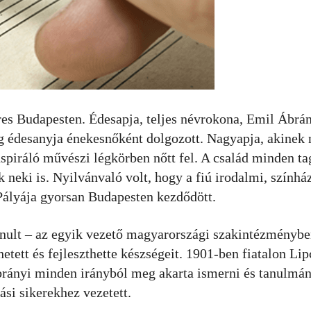
res Budapesten. Édesapja, teljes névrokona, Emil Ábrán
íg édesanyja énekesnőként dolgozott. Nagyapja, akinek
inspiráló művészi légkörben nőtt fel. A család minden ta
k neki is. Nyilvánvaló volt, hogy a fiú irodalmi, színhá
. Pályája gyorsan Budapesten kezdődött.
ult – az egyik vezető magyarországi szakintézményben
etett és fejleszthette készségeit. 1901-ben fiatalon Lip
 Ábrányi minden irányból meg akarta ismerni és tanulmá
si sikerekhez vezetett.