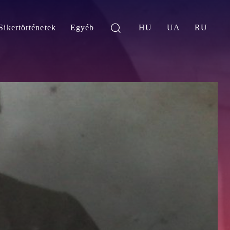
Sikertörténetek
Egyéb
HU
UA
RU