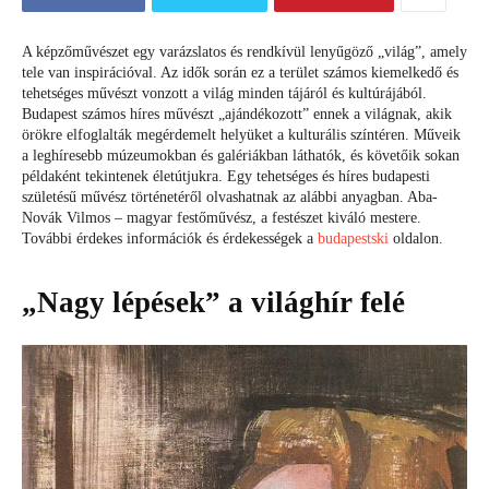
A képzőművészet egy varázslatos és rendkívül lenyűgöző „világ”, amely
tele van inspirációval. Az idők során ez a terület számos kiemelkedő és
tehetséges művészt vonzott a világ minden tájáról és kultúrájából.
Budapest számos híres művészt „ajándékozott” ennek a világnak, akik
örökre elfoglalták megérdemelt helyüket a kulturális színtéren. Műveik
a leghíresebb múzeumokban és galériákban láthatók, és követőik sokan
példaként tekintenek életútjukra. Egy tehetséges és híres budapesti
születésű művész történetéről olvashatnak az alábbi anyagban. Aba-
Novák Vilmos – magyar festőművész, a festészet kiváló mestere.
További érdekes információk és érdekességek a
budapestski
oldalon.
„Nagy lépések” a világhír felé