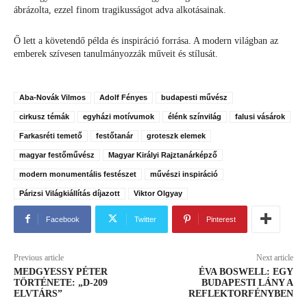
ábrázolta, ezzel finom tragikusságot adva alkotásainak.
Ő lett a követendő példa és inspiráció forrása. A modern világban az
emberek szívesen tanulmányozzák műveit és stílusát.
Aba-Novák Vilmos
Adolf Fényes
budapesti művész
cirkusz témák
egyházi motívumok
élénk színvilág
falusi vásárok
Farkasréti temető
festőtanár
groteszk elemek
magyar festőművész
Magyar Királyi Rajztanárképző
modern monumentális festészet
művészi inspiráció
Párizsi Világkiállítás díjazott
Viktor Olgyay
Facebook
Twitter
Pinterest
Previous article
Next article
MEDGYESSY PÉTER
ÉVA BOSWELL: EGY
TÖRTÉNETE: „D-209
BUDAPESTI LÁNY A
ELVTÁRS”
REFLEKTORFÉNYBEN