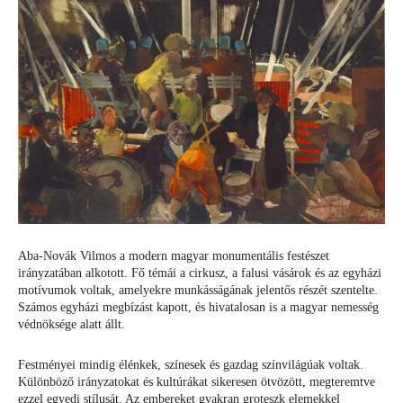
Aba-Novák Vilmos a modern magyar monumentális festészet
irányzatában alkotott. Fő témái a cirkusz, a falusi vásárok és az egyházi
motívumok voltak, amelyekre munkásságának jelentős részét szentelte.
Számos egyházi megbízást kapott, és hivatalosan is a magyar nemesség
védnöksége alatt állt.
Festményei mindig élénkek, színesek és gazdag színvilágúak voltak.
Különböző irányzatokat és kultúrákat sikeresen ötvözött, megteremtve
ezzel egyedi stílusát. Az embereket gyakran groteszk elemekkel