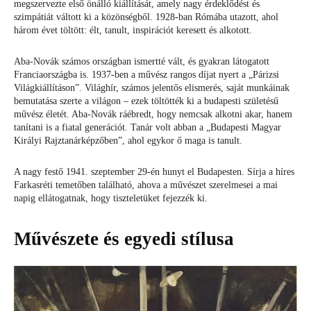
megszervezte első önálló kiállítását, amely nagy érdeklődést és
szimpátiát váltott ki a közönségből. 1928-ban Rómába utazott, ahol
három évet töltött: élt, tanult, inspirációt keresett és alkotott.
Aba-Novák számos országban ismertté vált, és gyakran látogatott
Franciaországba is. 1937-ben a művész rangos díjat nyert a „Párizsi
Világkiállításon”. Világhír, számos jelentős elismerés, saját munkáinak
bemutatása szerte a világon – ezek töltötték ki a budapesti születésű
művész életét. Aba-Novák ráébredt, hogy nemcsak alkotni akar, hanem
tanítani is a fiatal generációt. Tanár volt abban a „Budapesti Magyar
Királyi Rajztanárképzőben”, ahol egykor ő maga is tanult.
A nagy festő 1941. szeptember 29-én hunyt el Budapesten. Sírja a híres
Farkasréti temetőben található, ahova a művészet szerelmesei a mai
napig ellátogatnak, hogy tiszteletüket fejezzék ki.
Művészete és egyedi stílusa