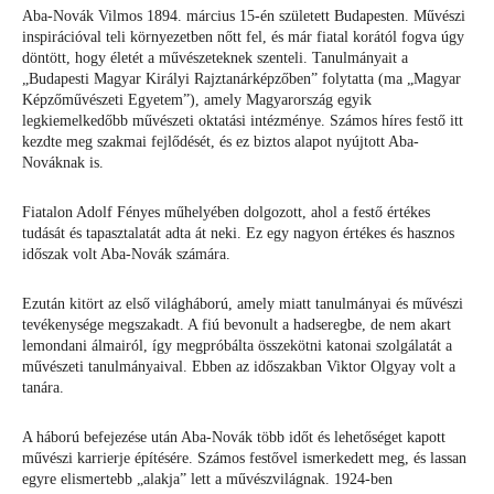
Aba-Novák Vilmos 1894. március 15-én született Budapesten. Művészi
inspirációval teli környezetben nőtt fel, és már fiatal korától fogva úgy
döntött, hogy életét a művészeteknek szenteli. Tanulmányait a
„Budapesti Magyar Királyi Rajztanárképzőben” folytatta (ma „Magyar
Képzőművészeti Egyetem”), amely Magyarország egyik
legkiemelkedőbb művészeti oktatási intézménye. Számos híres festő itt
kezdte meg szakmai fejlődését, és ez biztos alapot nyújtott Aba-
Nováknak is.
Fiatalon Adolf Fényes műhelyében dolgozott, ahol a festő értékes
tudását és tapasztalatát adta át neki. Ez egy nagyon értékes és hasznos
időszak volt Aba-Novák számára.
Ezután kitört az első világháború, amely miatt tanulmányai és művészi
tevékenysége megszakadt. A fiú bevonult a hadseregbe, de nem akart
lemondani álmairól, így megpróbálta összekötni katonai szolgálatát a
művészeti tanulmányaival. Ebben az időszakban Viktor Olgyay volt a
tanára.
A háború befejezése után Aba-Novák több időt és lehetőséget kapott
művészi karrierje építésére. Számos festővel ismerkedett meg, és lassan
egyre elismertebb „alakja” lett a művészvilágnak. 1924-ben