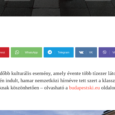
rest
WhatsApp
Telegram
VK
Vi
dőbb kulturális esemény, amely évente több tízezer lát
n indult, hamar nemzetközi hírnévre tett szert a klassz
oknak köszönhetően – olvasható a
budapestski.eu
oldalo