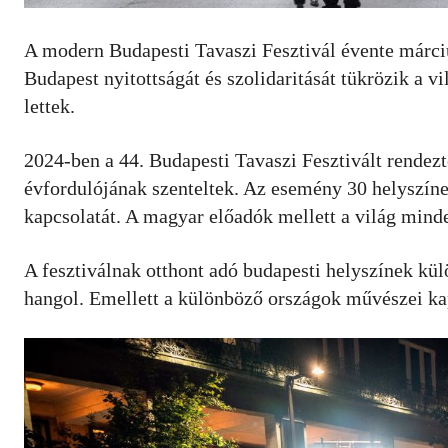
A modern Budapesti Tavaszi Fesztivál évente márciu
Budapest nyitottságát és szolidaritását tükrözik a v
lettek.
2024-ben a 44. Budapesti Tavaszi Fesztivált rende
évfordulójának szenteltek. Az esemény 30 helyszínen
kapcsolatát. A magyar előadók mellett a világ minde
A fesztiválnak otthont adó budapesti helyszínek kül
hangol. Emellett a különböző országok művészei ka