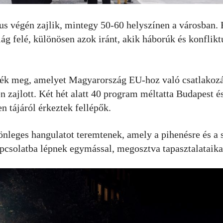
s végén zajlik, mintegy 50-60 helyszínen a városban.
ilág felé, különösen azok iránt, akik háborúk és konflik
zték meg, amelyet Magyarország EU-hoz való csatlakoz
 zajlott. Két hét alatt 40 program méltatta Budapest é
n tájáról érkeztek fellépők.
önleges hangulatot teremtenek, amely a pihenésre és a
pcsolatba lépnek egymással, megosztva tapasztalataika