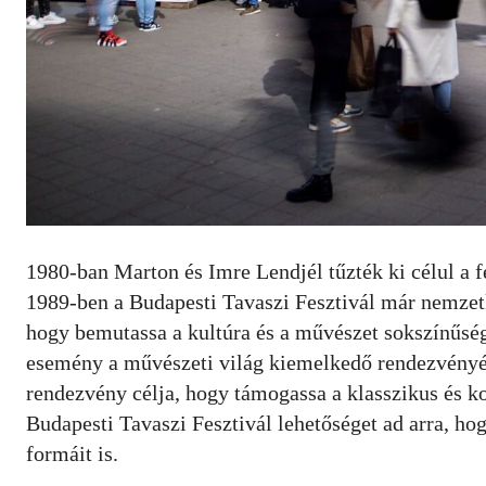
1980-ban Marton és Imre Lendjél tűzték ki célul a f
1989-ben a Budapesti Tavaszi Fesztivál már nemzetkö
hogy bemutassa a kultúra és a művészet sokszínűsé
esemény a művészeti világ kiemelkedő rendezvényévé
rendezvény célja, hogy támogassa a klasszikus és ko
Budapesti Tavaszi Fesztivál lehetőséget ad arra, h
formáit is.