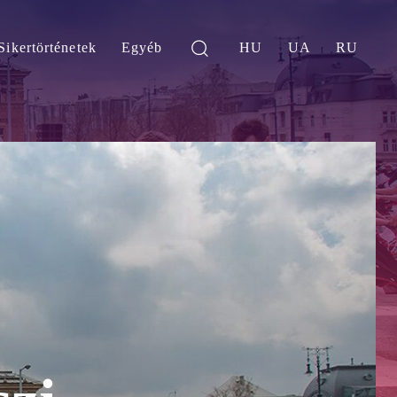
Sikertörténetek
Egyéb
HU
UA
RU