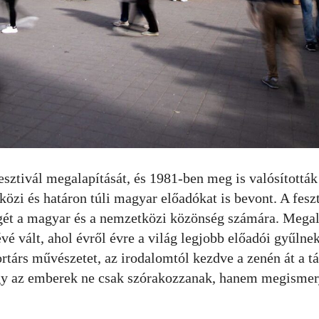
esztivál megalapítását, és 1981-ben meg is valósítottá
zi és határon túli magyar előadókat is bevont. A feszti
gét a magyar és a nemzetközi közönség számára. Megal
 vált, ahol évről évre a világ legjobb előadói gyűlnek
rtárs művészetet, az irodalomtól kezdve a zenén át a tá
ogy az emberek ne csak szórakozzanak, hanem megismerj