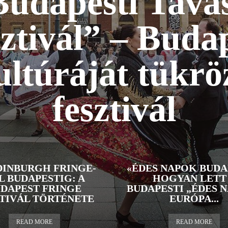
Budapesti Tavas
ztivál” – Buda
ultúráját tükrö
fesztivál
DINBURGH FRINGE-
«ÉDES NAPOK BUDA
L BUDAPESTIG: A
HOGYAN LETT
DAPEST FRINGE
BUDAPESTI „ÉDES 
TIVÁL TÖRTÉNETE
EURÓPA...
READ MORE
READ MORE