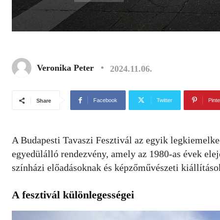
Veronika Peter
2024.11.06.
Facebook
Twitter
Pinte
Share
A Budapesti Tavaszi Fesztivál az egyik legkiemelke
egyedülálló rendezvény, amely az 1980-as évek elejé
színházi előadásoknak és képzőművészeti kiállítás
A fesztivál különlegességei