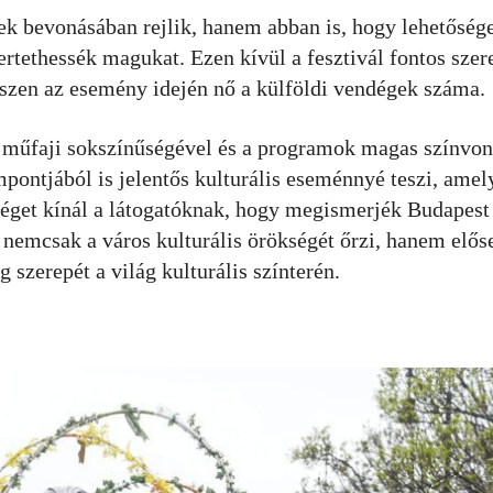
ek bevonásában rejlik, hanem abban is, hogy lehetőség
tethessék magukat. Ezen kívül a fesztivál fontos szere
hiszen az esemény idején nő a külföldi vendégek száma.
 műfaji sokszínűségével és a programok magas színvona
ntjából is jelentős kulturális eseménnyé teszi, amely
őséget kínál a látogatóknak, hogy megismerjék Budapest 
nemcsak a város kulturális örökségét őrzi, hanem előse
g szerepét a világ kulturális színterén.