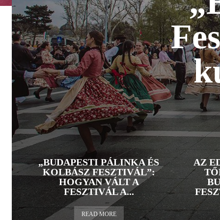
„
Fes
k
„BUDAPESTI PÁLINKA ÉS
AZ E
KOLBÁSZ FESZTIVÁL”:
TŐ
HOGYAN VÁLT A
BU
FESZTIVÁL A...
FESZ
READ MORE