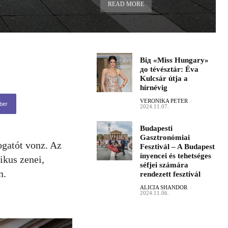
READ MORE
Від «Miss Hungary»
до tévésztár: Éva
Kulcsár útja a
hírnévig
VERONIKA PETER
-
ber
2024.11.07.
Budapesti
Gasztronómiai
ogatót vonz. Az
Fesztivál – A Budapest
ínyencei és tehetséges
ikus zenei,
séfjei számára
n.
rendezett fesztivál
ALICIA SHANDOR
-
2024.11.06.