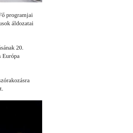
 Fő programjai
tusok áldozatai
ásának 20.
s Európa
 szórakozásra
t.