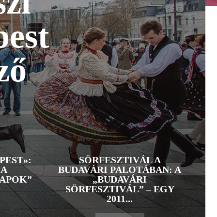
zi
pest
ző
PEST»:
SÖRFESZTIVÁL A
 A
BUDAVÁRI PALOTÁBAN: A
NAPOK”
„BUDAVÁRI
SÖRFESZTIVÁL” – EGY
2011...