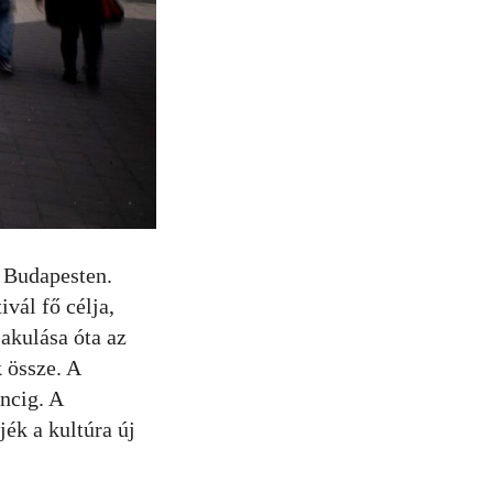
k Budapesten.
vál fő célja,
akulása óta az
 össze. A
ncig. A
ék a kultúra új