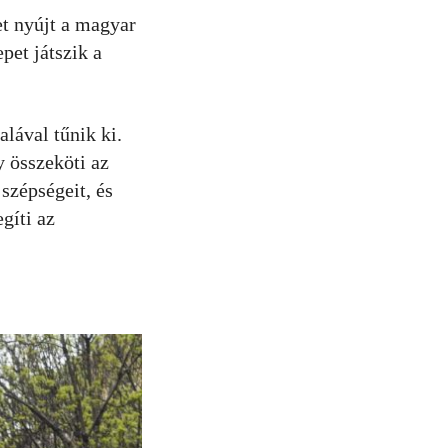
et nyújt a magyar
pet játszik a
lával tűnik ki.
 összeköti az
szépségeit, és
gíti az