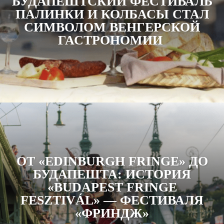
БУДАПЕШТСКИЙ ФЕСТИВАЛЬ
ПАЛИНКИ И КОЛБАСЫ СТАЛ
СИМВОЛОМ ВЕНГЕРСКОЙ
ГАСТРОНОМИИ
ОТ «EDINBURGH FRINGE» ДО
БУДАПЕШТА: ИСТОРИЯ
«BUDAPEST FRINGE
FESZTIVÁL» — ФЕСТИВАЛЯ
«ФРИНДЖ»