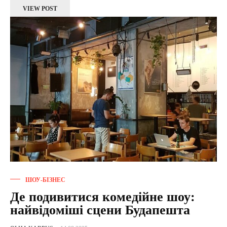
VIEW POST
ШОУ-БІЗНЕС
Де подивитися комедійне шоу:
найвідоміші сцени Будапешта