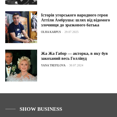
Історія угорського народного героя
Аттіли Амбруша: шлях від відомого
злочинця до зразкового батька
OLHA KARPUS
-
29.07.2025
Жа Жа Габор — акторка, в яку був
закоханий весь Голлівуд
YANA TREFILOVA
-
30.07.2024
SHOW BUSINESS