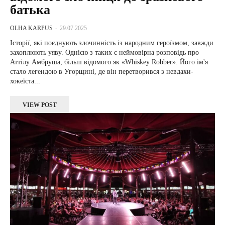
батька
OLHA KARPUS
-
29.07.2025
Історії, які поєднують злочинність із народним героїзмом, завжди
захоплюють уяву. Однією з таких є неймовірна розповідь про
Аттілу Амбруша, більш відомого як «Whiskey Robber». Його ім'я
стало легендою в Угорщині, де він перетворився з невдахи-
хокеїста...
VIEW POST