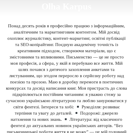
Olha Karpus
Понад десять років я професійно працюю з інформаційним,
аналітичним та маркетинговим контентом. Мій досвід
охоплює журналістику, контент-маркетинг, освітні публікації
та SEO-копірайтинг. Поєдную академічну точність із
креативним підходом, створюючи матеріали, що є
змістовними та впливовими. Письменство — це не просто
моя професія, а сфера, у якій я перебуваю все життя. Мій
шлях почався з дитячого захоплення анкетами та
листуванням, що згодом переросло в серйозну роботу над
поезією та прозою. Маю в доробку перемоги в поетичних
конкурсах та досвід написання книг. Моя пристрасть до слова
підкріплюється постійним читанням: я уважно стежу за
сучасною українською літературою та люблю занурюватися у
світи фентезі. Інтереси та хобі:
Рукоділля: розвиває
терпіння та увагу до деталей.
Подорожі: джерело
натхнення та нових знань.
Література: від класичного
фентезі до актуальних новинок українських авторів. “Без
письменницької роботи життя я не можу” — це мій головний