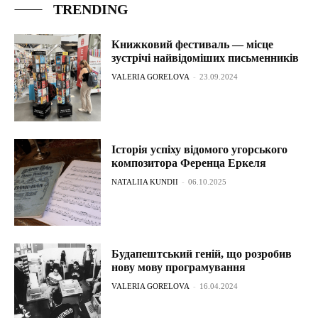
TRENDING
Книжковий фестиваль — місце
зустрічі найвідоміших письменників
VALERIA GORELOVA
-
23.09.2024
Історія успіху відомого угорського
композитора Ференца Еркеля
NATALIIA KUNDII
-
06.10.2025
Будапештський геній, що розробив
нову мову програмування
VALERIA GORELOVA
-
16.04.2024