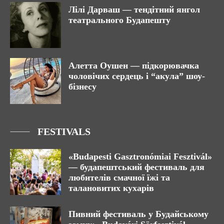
Лілі Дарваш — тендітний янгол
театрального Будапешту
Алетта Оушен — підкорювачка
чоловічих сердець і “акула” шоу-
бізнесу
FESTIVALS
«Budapesti Gasztronómiai Fesztivál»
— будапештський фестиваль для
любителів смачної їжі та
талановитих кухарів
Пивний фестиваль у Будайському