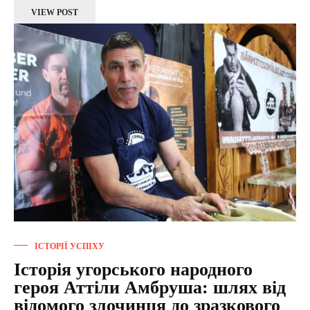
VIEW POST
ІСТОРІЇ УСПІХУ
Історія угорського народного
героя Аттіли Амбруша: шлях від
відомого злочинця до зразкового