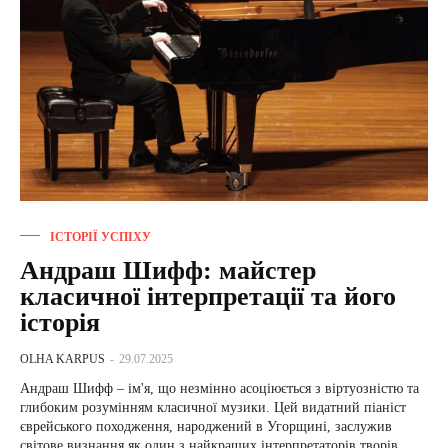
ІСТОРІЇ УСПІХУ
Андраш Шифф: майстер
класичної інтерпретації та його
історія
OLHA KARPUS
-
29.07.2025
Андраш Шифф – ім'я, що незмінно асоціюється з віртуозністю та
глибоким розумінням класичної музики. Цей видатний піаніст
єврейського походження, народжений в Угорщині, заслужив
світове визнання як один з найкращих інтерпретаторів творів