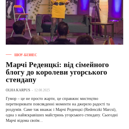
ШОУ-БІЗНЕС
Марчі Реденцкі: від сімейного
блогу до королеви угорського
стендапу
OLHA KARPUS
-
12.08.2025
Гумор – це не просто жарти, це справжнє мистецтво
перетворювати повсякденні моменти на джерело радості та
роздумів. Саме так вважає і Марчі Реденцкі (Redenczki Marcsi),
одна з найяскравіших майстринь угорського стендапу. Сьогодні
Марчі відома своїм...