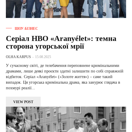
ШОУ-БІЗНЕС
Серіал HBO «Aranyélet»: темна
сторона угорської мрії
OLHA KARPUS
-
15.08.2025
У сучасному світі, де телебачення переповнене кримінальними
драмами, лише деякі проєкти здатні залишити по собі справжній
відбиток. Серіал «Aranyélet» («Золоте життя») – саме такий
випадок. Ця угорська кримінальна драма, яка занурює глядача в
похмурі реалії...
VIEW POST