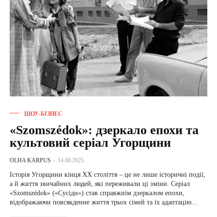
ШОУ-БІЗНЕС
«Szomszédok»: дзеркало епохи та
культовий серіал Угорщини
OLHA KARPUS
-
14.08.2025
Історія Угорщини кінця XX століття – це не лише історичні події,
а й життя звичайних людей, які переживали ці зміни. Серіал
«Szomszédok» («Сусіди») став справжнім дзеркалом епохи,
відображаючи повсякденне життя трьох сімей та їх адаптацію...