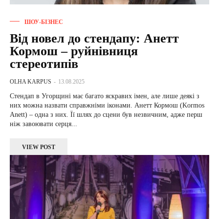
ШОУ-БІЗНЕС
Від новел до стендапу: Анетт
Кормош – руйнівниця
стереотипів
OLHA KARPUS
-
13.08.2025
Стендап в Угорщині має багато яскравих імен, але лише деякі з
них можна назвати справжніми іконами. Анетт Кормош (Kormos
Anett) – одна з них. Її шлях до сцени був незвичним, адже перш
ніж завоювати серця...
VIEW POST