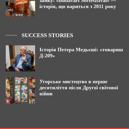
замку: «Budavári Sörfesztivál» —
історія, що вариться з 2011 року
SUCCESS STORIES
Історія Петера Медьєші: «товариш
Д-209»
Угорське мистецтво в перше
десятиліття після Другої світової
війни