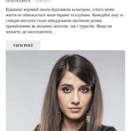
OLHA KARPUS
-
14.08.2025
Будапешт відомий своєю бурхливою культурою, а його нічне
життя не обмежується лише барами та клубами. Комедійні шоу та
стендап-виступи стали невіддільною частиною розваг,
приваблюючи як місцевих жителів, так і туристів. Якщо ви
шукаєте, де насолодитися...
VIEW POST