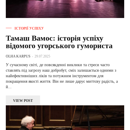
ІСТОРІЇ УСПІХУ
Тамаш Вамос: історія успіху
відомого угорського гумориста
OLHA KARPUS
-
29.07.2025
У сучасному світі, де повсякденні виклики та стреси часто
ставлять під загрозу наш добробут, сміх залишається одними з
найефективніших ліків та потужним інструментом для
покращення якості життя. Він не лише дарує миттєву радість, а
й...
VIEW POST