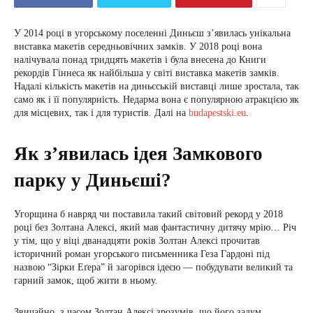
У 2014 році в угорському поселенні Диньєш з’явилась унікальна
виставка макетів середньовічних замків. У 2018 році вона
налічувала понад тридцять макетів і була внесена до Книги
рекордів Гіннеса як найбільша у світі виставка макетів замків.
Надалі кількість макетів на диньєській виставці лише зростала, так
само як і її популярність. Недарма вона є популярною атракцією як
для місцевих, так і для туристів. Далі на
budapestski.eu
.
Як з’явилась ідея Замкового
парку у Диньєші?
Угорщина б навряд чи поставила такий світовий рекорд у 2018
році без Золтана Алексі, який мав фантастичну дитячу мрію… Річ
у тім, що у віці дванадцяти років Золтан Алексі прочитав
історичний роман угорського письменника Геза Гардоні під
назвою “Зірки Еґера” й загорівся ідеєю — побудувати великий та
гарний замок, щоб жити в ньому.
Звичайно, з часом Золтан Алексі зрозумів, що його задум