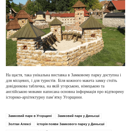
На щастя, така унікальна виставка в Замковому парку доступна і
для місцевих, і для туристів. Біля кожного макета замку стоїть
довідникова табличка, на якій угорською, німецькою та
англійською мовами написана основна інформація про відтворену
історико-архітектурну пам’ятку Угорщини.
Замковий парк в Угорщині
Замковий парк у Диньєші
Золтан Алексі
історія появи Замкового парку у Диньєші