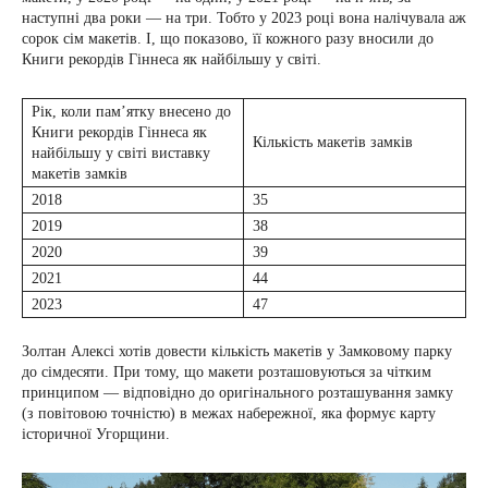
наступні два роки — на три. Тобто у 2023 році вона налічувала аж
сорок сім макетів. І, що показово, її кожного разу вносили до
Книги рекордів Гіннеса як найбільшу у світі.
Рік, коли пам’ятку внесено до
Книги рекордів Гіннеса як
Кількість макетів замків
найбільшу у світі виставку
макетів замків
2018
35
2019
38
2020
39
2021
44
2023
47
Золтан Алексі хотів довести кількість макетів у Замковому парку
до сімдесяти. При тому, що макети розташовуються за чітким
принципом — відповідно до оригінального розташування замку
(з повітовою точністю) в межах набережної, яка формує карту
історичної Угорщини.