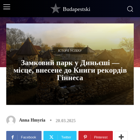
Budapestski
ІСТОРІЇ УСПІХУ
Замковий парк у Диньєші —
місце, внесене до Книги рекордів
Гіннеса
Anna Hmyria
20.03.2025
Facebook
Twitter
Pinterest