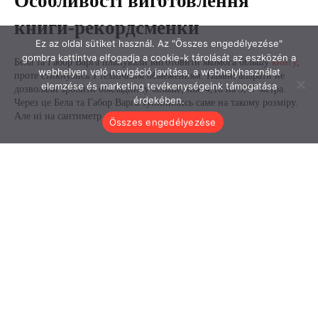
Ez az oldal sütiket használ. Az "Összes engedélyezése"
gombra kattintva elfogadja a cookie-k tárolását az eszközén a
webhelyen való navigáció javítása, a webhelyhasználat
elemzése és marketing tevékenységeink támogatása
érdekében.
Összes engedélyezése