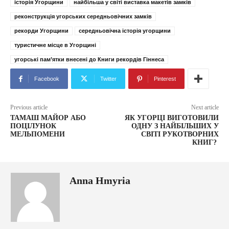
історія Угорщини
найбільша у світі виставка макетів замків
реконструкція угорських середньовічних замків
рекорди Угорщини
середньовічна історія угорщини
туристичне місце в Угорщині
угорські пам’ятки внесені до Книги рекордів Гіннеса
Facebook
Twitter
Pinterest
Previous article
Next article
ТАМАШ МАЙОР АБО
ЯК УГОРЦІ ВИГОТОВИЛИ
ПОЦІЛУНОК
ОДНУ З НАЙБІЛЬШИХ У
МЕЛЬПОМЕНИ
СВІТІ РУКОТВОРНИХ
КНИГ?
Anna Hmyria