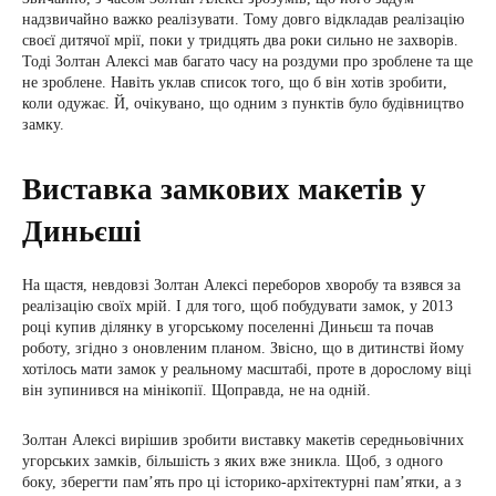
надзвичайно важко реалізувати. Тому довго відкладав реалізацію
своєї дитячої мрії, поки у тридцять два роки сильно не захворів.
Тоді Золтан Алексі мав багато часу на роздуми про зроблене та ще
не зроблене. Навіть уклав список того, що б він хотів зробити,
коли одужає. Й, очікувано, що одним з пунктів було будівництво
замку.
Виставка замкових макетів у
Диньєші
На щастя, невдовзі Золтан Алексі переборов хворобу та взявся за
реалізацію своїх мрій. І для того, щоб побудувати замок, у 2013
році купив ділянку в угорському поселенні Диньєш та почав
роботу, згідно з оновленим планом. Звісно, що в дитинстві йому
хотілось мати замок у реальному масштабі, проте в дорослому віці
він зупинився на мінікопії. Щоправда, не на одній.
Золтан Алексі вирішив зробити виставку макетів середньовічних
угорських замків, більшість з яких вже зникла. Щоб, з одного
боку, зберегти пам’ять про ці історико-архітектурні пам’ятки, а з