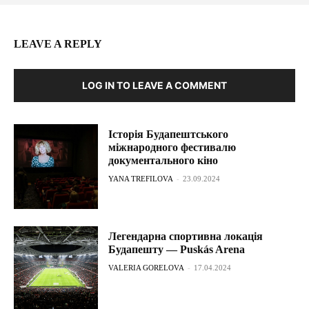
LEAVE A REPLY
LOG IN TO LEAVE A COMMENT
Історія Будапештського
міжнародного фестивалю
документального кіно
YANA TREFILOVA
-
23.09.2024
Легендарна спортивна локація
Будапешту — Puskás Arena
VALERIA GORELOVA
-
17.04.2024