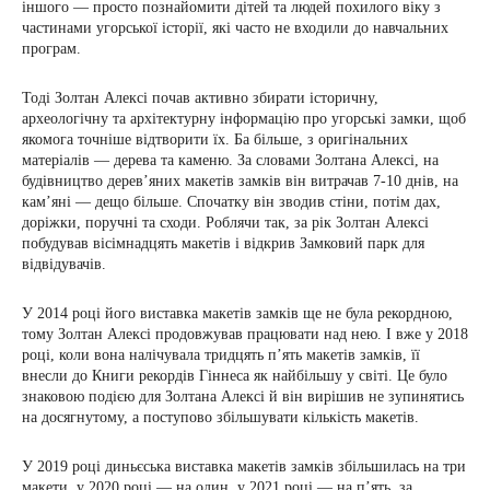
іншого — просто познайомити дітей та людей похилого віку з
частинами угорської історії, які часто не входили до навчальних
програм.
Тоді Золтан Алексі почав активно збирати історичну,
археологічну та архітектурну інформацію про угорські замки, щоб
якомога точніше відтворити їх. Ба більше, з оригінальних
матеріалів — дерева та каменю. За словами Золтана Алексі, на
будівництво дерев’яних макетів замків він витрачав 7-10 днів, на
кам’яні — дещо більше. Спочатку він зводив стіни, потім дах,
доріжки, поручні та сходи. Роблячи так, за рік Золтан Алексі
побудував вісімнадцять макетів і відкрив Замковий парк для
відвідувачів.
У 2014 році його виставка макетів замків ще не була рекордною,
тому Золтан Алексі продовжував працювати над нею. І вже у 2018
році, коли вона налічувала тридцять п’ять макетів замків, її
внесли до Книги рекордів Гіннеса як найбільшу у світі. Це було
знаковою подією для Золтана Алексі й він вирішив не зупинятись
на досягнутому, а поступово збільшувати кількість макетів.
У 2019 році диньєська виставка макетів замків збільшилась на три
макети, у 2020 році — на один, у 2021 році — на п’ять, за