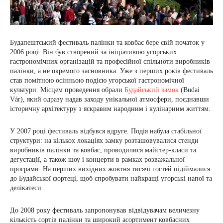
Будапештський фестиваль палінки та ковбас бере свій початок у
2006 році. Він був створений за ініціативою угорських
гастрономічних організацій та професійної спільноти виробників
палінки, а не окремого засновника. Уже з перших років фестиваль
став помітною осінньою подією угорської гастрономічної
культури. Місцем проведення обрали
Будайський замок
(Budai
Vár), який одразу надав заходу унікальної атмосфери, поєднавши
історичну архітектуру з яскравим народним і кулінарним життям.
У 2007 році фестиваль відбувся вдруге. Подія набула стабільної
структури: на кількох локаціях замку розташовувалися стенди
виробників палінки та ковбас, проводилися майстер-класи та
дегустації, а також шоу і концерти в рамках розважальної
програми. На перших вихідних жовтня тисячі гостей підіймалися
до Будайської фортеці, щоб спробувати найкращі угорські напої та
делікатеси.
До 2008 року фестиваль запропонував відвідувачам величезну
кількість сортів палінки та широкий асортимент ковбасних