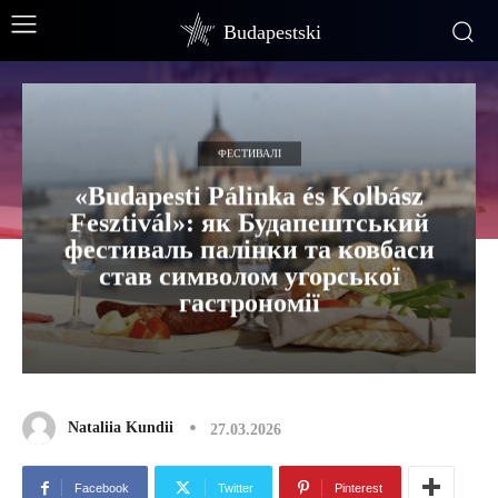
Budapestski
ФЕСТИВАЛІ
«Budapesti Pálinka és Kolbász
Fesztivál»: як Будапештський
фестиваль палінки та ковбаси
став символом угорської
гастрономії
Nataliia Kundii
27.03.2026
Facebook
Twitter
Pinterest