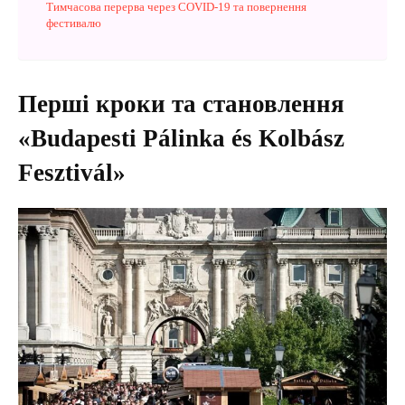
Тимчасова перерва через COVID-19 та повернення
фестивалю
Перші кроки та становлення
«Budapesti Pálinka és Kolbász
Fesztivál»