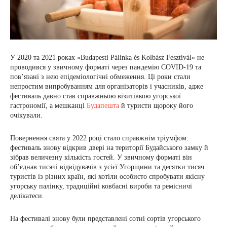
У 2020 та 2021 роках «Budapesti Pálinka és Kolbász Fesztivál» не
проводився у звичному форматі через пандемію COVID-19 та
пов’язані з нею епідеміологічні обмеження. Ці роки стали
непростим випробуванням для організаторів і учасників, адже
фестиваль давно став справжньою візитівкою угорської
гастрономії, а мешканці
Будапешта
й туристи щороку його
очікували.
Повернення свята у 2022 році стало справжнім тріумфом:
фестиваль знову відкрив двері на території Будайського замку й
зібрав величезну кількість гостей. У звичному форматі він
об’єднав тисячі відвідувачів з усієї Угорщини та десятки тисяч
туристів із різних країн, які хотіли особисто спробувати якісну
угорську палінку, традиційні ковбасні вироби та ремісничі
делікатеси.
На фестивалі знову були представлені сотні сортів угорського