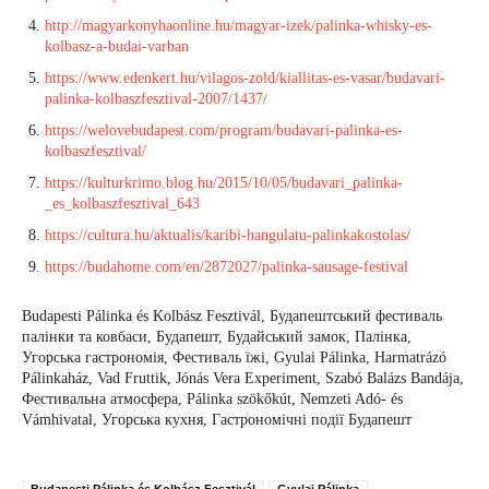
http://magyarkonyhaonline.hu/magyar-izek/palinka-whisky-es-
kolbasz-a-budai-varban
https://www.edenkert.hu/vilagos-zold/kiallitas-es-vasar/budavari-
palinka-kolbaszfesztival-2007/1437/
https://welovebudapest.com/program/budavari-palinka-es-
kolbaszfesztival/
https://kulturkrimo.blog.hu/2015/10/05/budavari_palinka-
_es_kolbaszfesztival_643
https://cultura.hu/aktualis/karibi-hangulatu-palinkakostolas/
https://budahome.com/en/2872027/palinka-sausage-festival
Budapesti Pálinka és Kolbász Fesztivál, Будапештський фестиваль
палінки та ковбаси, Будапешт, Будайський замок, Палінка,
Угорська гастрономія, Фестиваль їжі, Gyulai Pálinka, Harmatrázó
Pálinkaház, Vad Fruttik, Jónás Vera Experiment, Szabó Balázs Bandája,
Фестивальна атмосфера, Pálinka szökőkút, Nemzeti Adó- és
Vámhivatal, Угорська кухня, Гастрономічні події Будапешт