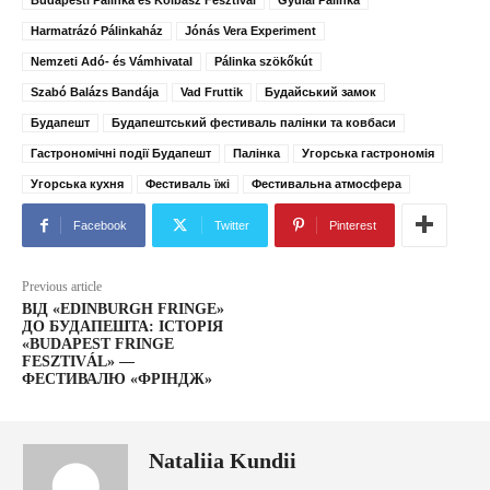
Budapesti Pálinka és Kolbász Fesztivál
Gyulai Pálinka
Harmatrázó Pálinkaház
Jónás Vera Experiment
Nemzeti Adó- és Vámhivatal
Pálinka szökőkút
Szabó Balázs Bandája
Vad Fruttik
Будайський замок
Будапешт
Будапештський фестиваль палінки та ковбаси
Гастрономічні події Будапешт
Палінка
Угорська гастрономія
Угорська кухня
Фестиваль їжі
Фестивальна атмосфера
Facebook
Twitter
Pinterest
Previous article
ВІД «EDINBURGH FRINGE»
ДО БУДАПЕШТА: ІСТОРІЯ
«BUDAPEST FRINGE
FESZTIVÁL» —
ФЕСТИВАЛЮ «ФРІНДЖ»
Nataliia Kundii