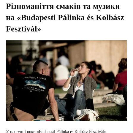
Різноманіття смаків та музики
на «Budapesti Pálinka és Kolbász
Fesztivál»
У наступні роки «Budapesti Pálinka és Kolbász Fesztivál»