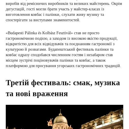
виробів від ремісничих виробників та великих майстерень. Окрім
дегустацій, гості могли брати участь у майстер-класах із
виготовлення ковбас і палінки, слухати живу музику та
спостерігати за виступами знаменитостей.
«Budapesti Pálinka és Kolbász Fesztivál» став не просто
гастрономічною подією, а заходом із високою якістю продукції,
відкритістю для всіх відвідувачів та поєднанням гастрономії з
культурою й розвагами. Будапештський фестиваль палінки та
ковбас одразу сподобався численним гостям і незабаром став
місцем зустрічі поціновувачів палінки та ковбас, а також
платформою для просування угорських гастрономічних традицій.
Третій фестиваль: смак, музика
та нові враження