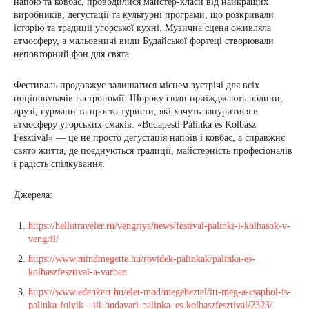
напою та ковбас, проводилися майстер-класи від найкращих
виробників, дегустації та культурні програми, що розкривали
історію та традиції угорської кухні. Музична сцена оживляла
атмосферу, а мальовничі види Будайської фортеці створювали
неповторний фон для свята.
Фестиваль продовжує залишатися місцем зустрічі для всіх
поціновувачів гастрономії. Щороку сюди приїжджають родини,
друзі, гурмани та просто туристи, які хочуть зануритися в
атмосферу угорських смаків. «Budapesti Pálinka és Kolbász
Fesztivál» — це не просто дегустація напоїв і ковбас, а справжнє
свято життя, де поєднуються традиції, майстерність професіоналів
і радість спілкування.
Джерела:
https://hellotraveler.ru/vengriya/news/festival-palinki-i-kolbasok-v-
vengrii/
https://www.mindmegette.hu/rovidek-palinkak/palinka-es-
kolbaszfesztival-a-varban
https://www.edenkert.hu/elet-mod/megeheztel/itt-meg-a-csapbol-is-
palinka-folyik—iii-budavari-palinka–es-kolbaszfesztival/2323/