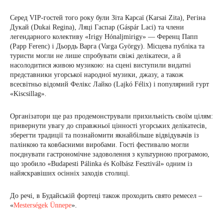
Серед VIP-гостей того року були Зіта Карсаї (Karsai Zita), Регіна
Дукай (Dukai Regina), Ляці Гаспар (Gáspár Laci) та члени
легендарного колективу «Irigy Hónaljmirigy» — Ференц Папп
(Papp Ferenc) і Дьордь Варга (Varga György). Місцева публіка та
туристи могли не лише спробувати свіжі делікатеси, а й
насолодитися живою музикою: на сцені виступили видатні
представники угорської народної музики, джазу, а також
всесвітньо відомий Фелікс Лайко (Lajkó Félix) і популярний гурт
«Kiscsillag».
Організатори ще раз продемонстрували прихильність своїм цілям:
привернути увагу до справжньої цінності угорських делікатесів,
зберегти традиції та познайомити якнайбільше відвідувачів із
палінкою та ковбасними виробами. Гості фестивалю могли
поєднувати гастрономічне задоволення з культурною програмою,
що зробило «Budapesti Pálinka és Kolbász Fesztivál» одним із
найяскравіших осінніх заходів столиці.
До речі, в Будайській фортеці також проходить свято ремесел –
«
Mesterségek Ünnepe
».