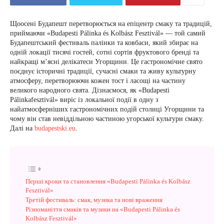
Щоосені Будапешт перетворюється на епіцентр смаку та традицій,
приймаючи «Budapesti Pálinka és Kolbász Fesztivál» — той самий
Будапештський фестиваль палінки та ковбаси, який збирає на
одній локації тисячі гостей, сотні сортів фруктового бренді та
найкращі м’ясні делікатеси Угорщини. Це гастрономічне свято
поєднує історичні традиції, сучасні смаки та живу культурну
атмосферу, перетворюючи кожен тост і ласощі на частину
великого народного свята. Дізнаємося, як «Budapesti
Pálinkafesztivál» виріс із локальної події в одну з
найатмосферніших гастрономічних подій столиці Угорщини та
чому він став невіддільною частиною угорської культури смаку.
Далі на
budapestski.eu
.
Перші кроки та становлення «Budapesti Pálinka és Kolbász
Fesztivál»
Третій фестиваль: смак, музика та нові враження
Різноманіття смаків та музики на «Budapesti Pálinka és
Kolbász Fesztivál»