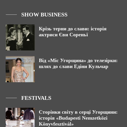
SHOW BUSINESS
Крізь терни до слави: історія
актриси Єви Сореньї
Від «Міс Угорщина» до телезірки:
шлях до слави Едіни Кульчар
FESTIVALS
Сторінки світу в серці Угорщини:
історія «Budapesti Nemzetközi
Könyvfesztivál»