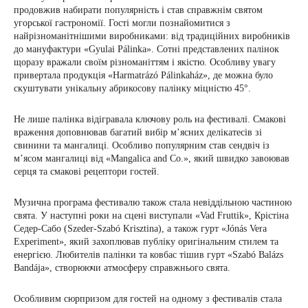
продовжив набирати популярність і став справжнім святом
угорської гастрономії. Гості могли познайомитися з
найрізноманітнішими виробниками: від традиційних виробників
до мануфактури «Gyulai Pálinka». Сотні представлених палінок
щоразу вражали своїм різноманіттям і якістю. Особливу увагу
привертала продукція «Harmatrázó Pálinkaház», де можна було
скуштувати унікальну абрикосову палінку міцністю 45°.
Не лише палінка відігравала ключову роль на фестивалі. Смакові
враження доповнював багатий вибір м’ясних делікатесів зі
свинини та мангалиці. Особливо популярним став сендвіч із
м’ясом мангалиці від «Mangalica and Co.», який швидко завоював
серця та смакові рецептори гостей.
Музична програма фестивалю також стала невіддільною частиною
свята. У наступні роки на сцені виступали «Vad Fruttik», Крістіна
Седер-Сабо (Szeder-Szabó Krisztina), а також гурт «Jónás Vera
Experiment», який захоплював публіку оригінальним стилем та
енергією. Любителів палінки та ковбас тішив гурт «Szabó Balázs
Bandája», створюючи атмосферу справжнього свята.
Особливим сюрпризом для гостей на одному з фестивалів стала