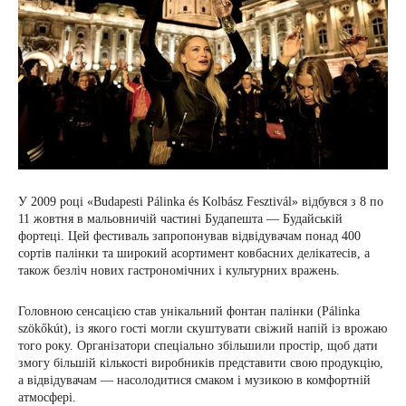
У 2009 році «Budapesti Pálinka és Kolbász Fesztivál» відбувся з 8 по
11 жовтня в мальовничій частині Будапешта — Будайській
фортеці. Цей фестиваль запропонував відвідувачам понад 400
сортів палінки та широкий асортимент ковбасних делікатесів, а
також безліч нових гастрономічних і культурних вражень.
Головною сенсацією став унікальний фонтан палінки (Pálinka
szökőkút), із якого гості могли скуштувати свіжий напій із врожаю
того року. Організатори спеціально збільшили простір, щоб дати
змогу більшій кількості виробників представити свою продукцію,
а відвідувачам — насолодитися смаком і музикою в комфортній
атмосфері.