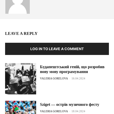
LEAVE A REPLY
LOG IN TO LEAVE A COMMENT
Будапештський геній, що розробив
нову мову програмування
VALERIA GORELOVA
-
16.04.2024
Sziget — острів музичного фесту
VALERIA GORELOVA
-
18.04.2024