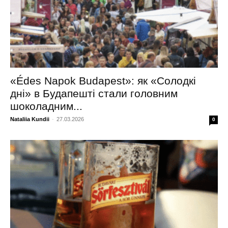
«Édes Napok Budapest»: як «Солодкі
дні» в Будапешті стали головним
шоколадним...
Nataliia Kundii
-
27.03.2026
0