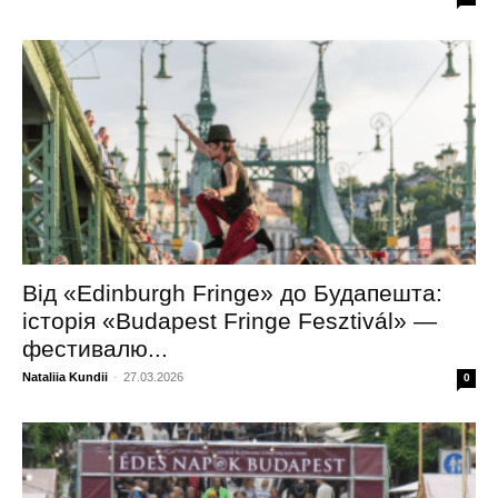
Від «Edinburgh Fringe» до Будапешта:
історія «Budapest Fringe Fesztivál» —
фестивалю...
Nataliia Kundii
-
27.03.2026
0