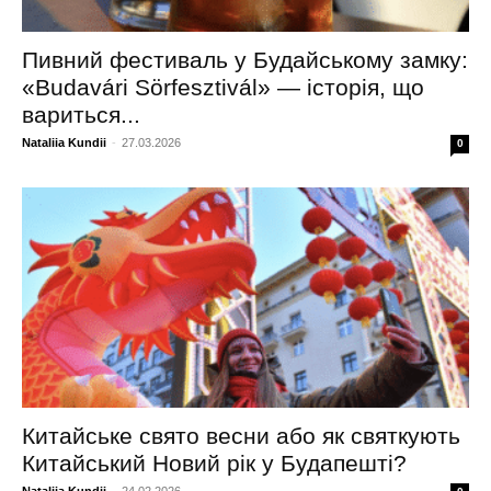
Пивний фестиваль у Будайському замку:
«Budavári Sörfesztivál» — історія, що
вариться...
Nataliia Kundii
-
27.03.2026
0
Китайське свято весни або як святкують
Китайський Новий рік у Будапешті?