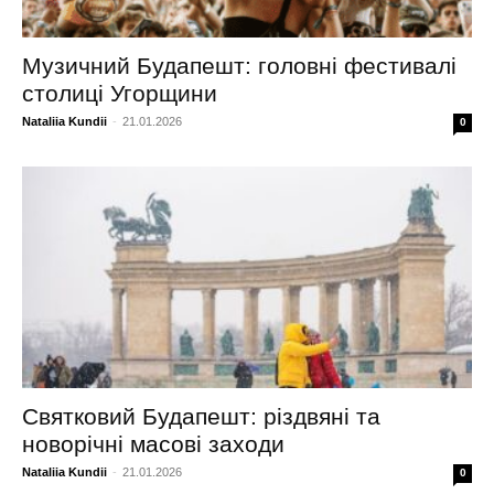
Музичний Будапешт: головні фестивалі
столиці Угорщини
Nataliia Kundii
-
21.01.2026
0
Святковий Будапешт: різдвяні та
новорічні масові заходи
Nataliia Kundii
-
21.01.2026
0