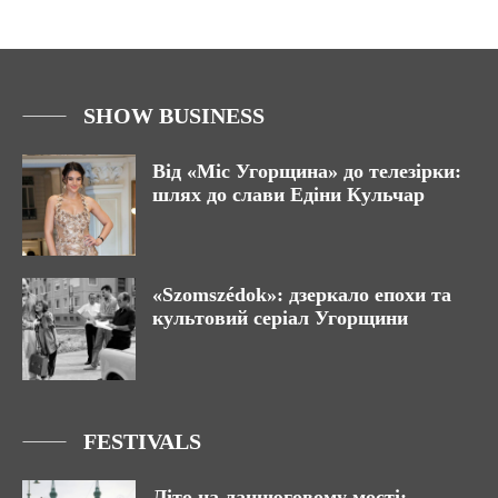
SHOW BUSINESS
Від «Міс Угорщина» до телезірки:
шлях до слави Едіни Кульчар
«Szomszédok»: дзеркало епохи та
культовий серіал Угорщини
FESTIVALS
Літо на ланцюговому мості: