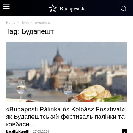
Budapestski
Home
Tags
Будапешт
Tag: Будапешт
«Budapesti Pálinka és Kolbász Fesztivál»:
як Будапештський фестиваль палінки та
ковбаси...
Nataliia Kundii
-
27.03.2026
0