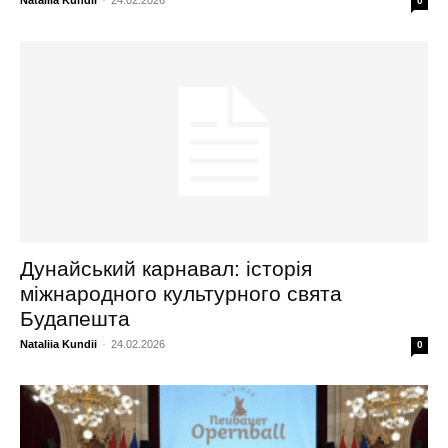
Nataliia Kundii
-
24.02.2026
0
Дунайський карнавал: історія
міжнародного культурного свята
Будапешта
Nataliia Kundii
-
24.02.2026
0