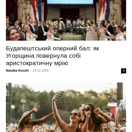
Будапештський оперний бал: як
Угорщина повернула собі
аристократичну мрію
Nataliia Kundii
-
24.02.2026
0