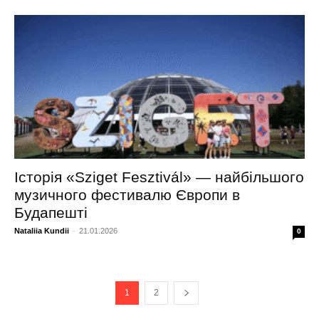
Історія «Sziget Fesztivál» — найбільшого
музичного фестивалю Європи в
Будапешті
Nataliia Kundii
-
21.01.2026
0
1
2