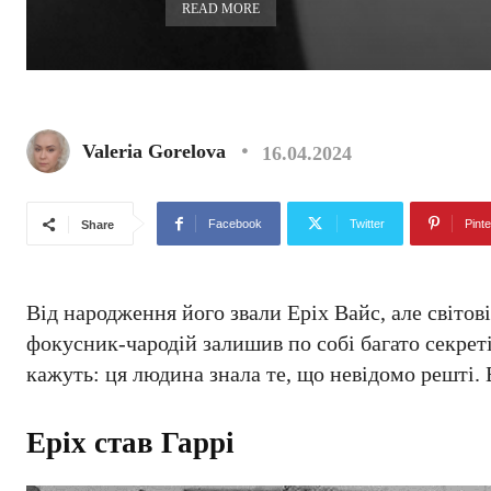
READ MORE
Valeria Gorelova
16.04.2024
Facebook
Twitter
Pinte
Share
Від народження його звали Еріх Вайс, але світов
фокусник-чародій залишив по собі багато секретів
кажуть: ця людина знала те, що невідомо решті.
Еріх став Гаррі