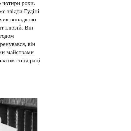
е чотири роки.
е звідти Гудіні
пчик випадково
т ілюзій. Він
Згодом
ренувався, він
ими майстрами
пектом співпраці