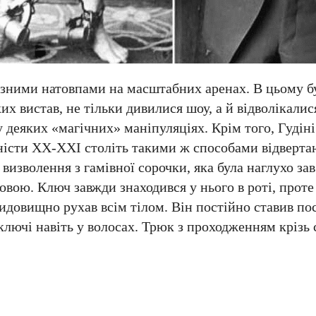
езними натовпами на масштабних аренах. В цьому бу
их вистав, не тільки дивилися шоу, а й відволікалис
деяких «магічних» маніпуляціях. Крім того, Гудіні
оністи XX-XXI століть такими ж способами відверта
визволення з гамівної сорочки, яка була наглухо зав
овою. Ключ завжди знаходився у нього в роті, проте 
видовищно рухав всім тілом. Він постійно ставив по
ключі навіть у волосах. Трюк з проходженням крізь 