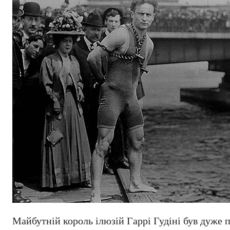
Майбутній король ілюзій Гаррі Гудіні був дуже 