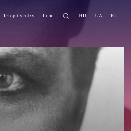
Історії успіху
Інше
HU
UA
RU