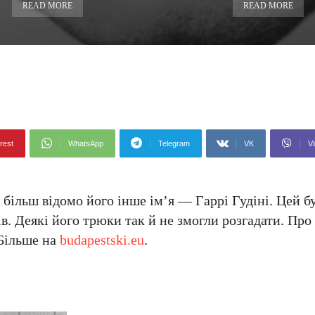
READ MORE
READ MORE
rest
WhatsApp
Telegram
VK
Vi
і більш відомо його інше ім’я — Гаррі Гудіні. Цей 
. Деякі його трюки так й не змогли розгадати. Про т
 Більше на
budapestski.eu
.