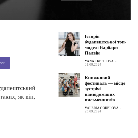
Історія
будапештської топ-
моделі Барбари
Палвін
YANA TREFILOVA
-
ber
01.08.2024
Книжковий
фестиваль — місце
будапештський
зустрічі
найвідоміших
аких, як він,
письменників
VALERIA GORELOVA
-
23.09.2024