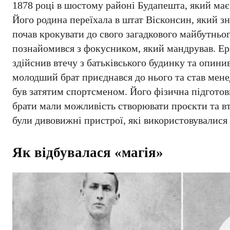
1878 році в шостому районі Будапешта, який має
Його родина переїхала в штат Вісконсин, який з
почав крокувати до свого загадкового майбутньо
познайомився з фокусником, який мандрував. Ері
здійснив втечу з батьківського будинку та опини
молодший брат приєднався до нього та став мене
був затятим спортсменом. Його фізична підготов
брати мали можливість створювати проєкти та вт
були дивовижні пристрої, які використовувалися
Як відбувалася «магія»