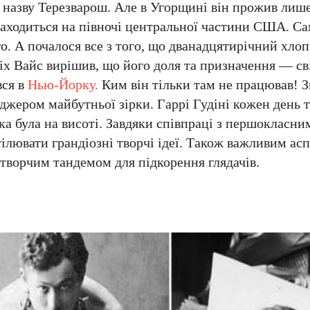
 назву Терезварош. Але в Угорщині він прожив лиш
находиться на півночі центральної частини США. Сам
го. А почалося все з того, що дванадцятирічний хло
х Вайс вирішив, що його доля та призначення — сві
вся в
Нью-Йорку.
Ким він тільки там не працював! 
джером майбутньої зірки. Гаррі Гудіні кожен день т
ка була на висоті. Завдяки співпраці з першокласн
ілювати грандіозні творчі ідеї. Також важливим ас
 творчим тандемом для підкорення глядачів.