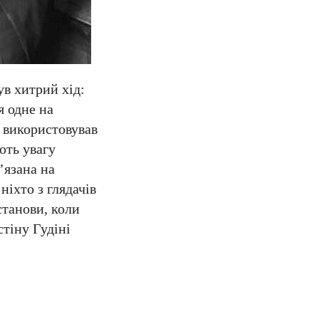
в хитрий хід:
я одне на
 використовував
ють увагу
’язана на
ніхто з глядачів
станови, коли
стіну Гудіні