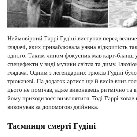
Неймовірний Гаррі Гудіні виступав перед велич
глядачі, яких приваблювала уявна відкритість так
одного. Таким чином фокусник мав карт-бланш у 
спецефекти у виді музики світла та диму. Ілюзі
глядача. Одним з легендарних трюків Гудіні було 
трюкачеві. На додаток артист ще й висів вниз гол
цього не помічав, адже виконавець ритмічно та 
йому приходилося визволятися. Тоді Гаррі ховав 
виконував за допомогою двійника.
Таємниця смерті Гудіні