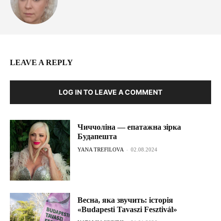
LEAVE A REPLY
LOG IN TO LEAVE A COMMENT
Чиччоліна — епатажна зірка
Будапешта
YANA TREFILOVA
-
02.08.2024
Весна, яка звучить: історія
«Budapesti Tavaszi Fesztivál»