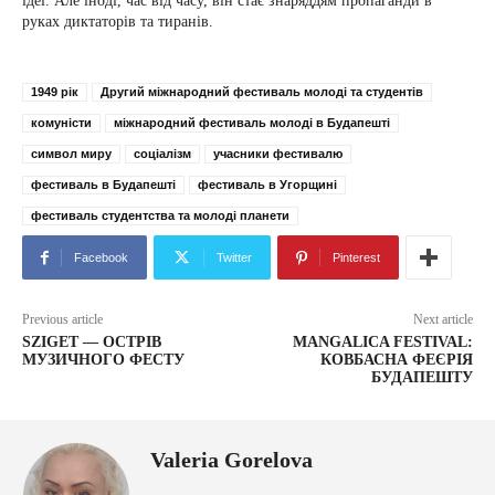
ідеї. Але іноді, час від часу, він стає знаряддям пропаганди в
руках диктаторів та тиранів.
1949 рік
Другий міжнародний фестиваль молоді та студентів
комуністи
міжнародний фестиваль молоді в Будапешті
символ миру
соціалізм
учасники фестивалю
фестиваль в Будапешті
фестиваль в Угорщині
фестиваль студентства та молоді планети
Facebook
Twitter
Pinterest
Previous article
Next article
SZIGET — ОСТРІВ
MANGALICA FESTIVAL:
МУЗИЧНОГО ФЕСТУ
КОВБАСНА ФЕЄРІЯ
БУДАПЕШТУ
Valeria Gorelova