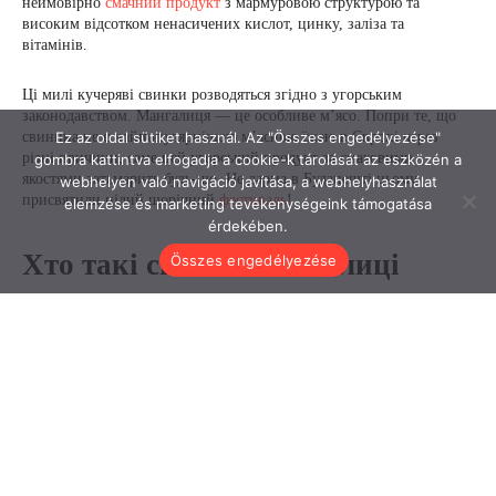
Ez az oldal sütiket használ. Az "Összes engedélyezése"
gombra kattintva elfogadja a cookie-k tárolását az eszközén a
webhelyen való navigáció javítása, a webhelyhasználat
elemzése és marketing tevékenységeink támogatása
érdekében.
Összes engedélyezése