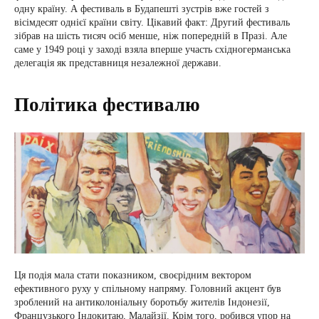
одну країну. А фестиваль в Будапешті зустрів вже гостей з
вісімдесят однієї країни світу. Цікавий факт: Другий фестиваль
зібрав на шість тисяч осіб менше, ніж попередній в Празі. Але
саме у 1949 році у заході взяла вперше участь східногерманська
делегація як представниця незалежної держави.
Політика фестивалю
Ця подія мала стати показником, своєрідним вектором
ефективного руху у спільному напряму. Головний акцент був
зроблений на антиколоніальну боротьбу жителів Індонезії,
Французького Індокитаю, Малайзії. Крім того, робився упор на