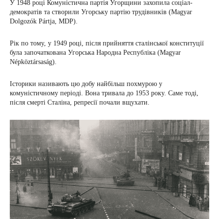
У 1948 році Комуністична партія Угорщини захопила соціал-
демократів та створили Угорську партію трудівників (Magyar
Dolgozók Pártja, MDP).
Рік по тому, у 1949 році, після прийняття сталінської конституції
була започаткована Угорська Народна Республіка (Magyar
Népköztársaság).
Історики називають цю добу найбільш похмурою у
комуністичному періоді. Вона тривала до 1953 року. Саме тоді,
після смерті Сталіна, репресії почали вщухати.