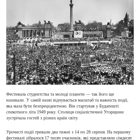
Фестиваль студентства та молоді планети — так його ще
називали. У самій назві відчувається масштаб та важність події,
яка мала бути безпрецедентною. Він стартував у Будапешті
спекотного літа 1949 року. Столиця соціалістичної Угорщини
зустрічала гостей з різних країн світу.
Урочисті події тривали два тижні з 14 по 28 серпня. На першому
фестивалі зібралося 17 тисяч учасників, які представляли сімдесят