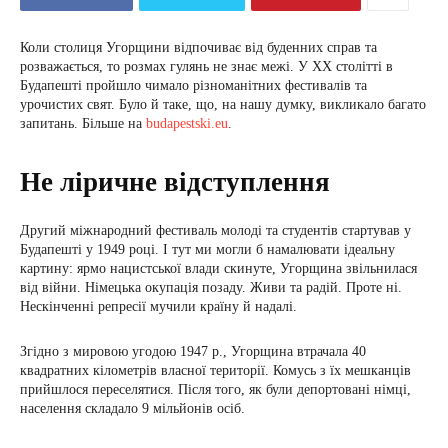
Коли столиця Угорщини відпочиває від буденних справ та
розважається, то розмах гулянь не знає межі. У XX столітті в
Будапешті пройшло чимало різноманітних фестивалів та
урочистих свят. Було й таке, що, на нашу думку, викликало багато
запитань. Більше на
budapestski.eu
.
Не ліричне відступлення
Другий міжнародний фестиваль молоді та студентів стартував у
Будапешті у 1949 році. І тут ми могли б намалювати ідеальну
картину: ярмо нацистської влади скинуте, Угорщина звільнилася
від війни. Німецька окупація позаду. Живи та радій. Проте ні.
Нескінченні репресії мучили країну й надалі.
Згідно з мировою угодою 1947 р., Угорщина втрачала 40
квадратних кілометрів власної території. Комусь з їх мешканців
прийшлося переселятися. Після того, як були депортовані німці,
населення складало 9 мільйонів осіб.