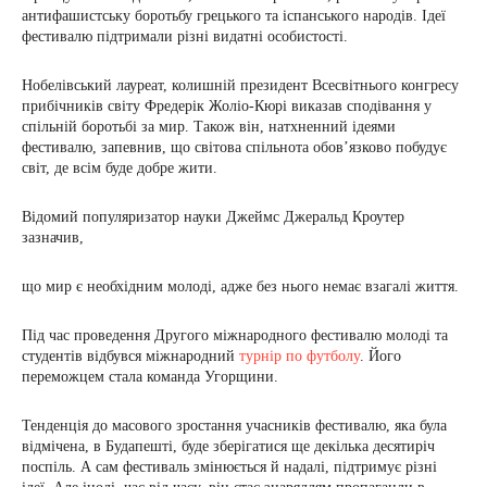
антифашистську боротьбу грецького та іспанського народів. Ідеї
фестивалю підтримали різні видатні особистості.
Нобелівський лауреат, колишній президент Всесвітнього конгресу
прибічників світу Фредерік Жоліо-Кюрі виказав сподівання у
спільній боротьбі за мир. Також він, натхненний ідеями
фестивалю, запевнив, що світова спільнота обов’язково побудує
світ, де всім буде добре жити.
Відомий популяризатор науки Джеймс Джеральд Кроутер
зазначив,
що мир є необхідним молоді, адже без нього немає взагалі життя.
Під час проведення Другого міжнародного фестивалю молоді та
студентів відбувся міжнародний
турнір по футболу
. Його
переможцем стала команда Угорщини.
Тенденція до масового зростання учасників фестивалю, яка була
відмічена, в Будапешті, буде зберігатися ще декілька десятиріч
поспіль. А сам фестиваль змінюється й надалі, підтримує різні