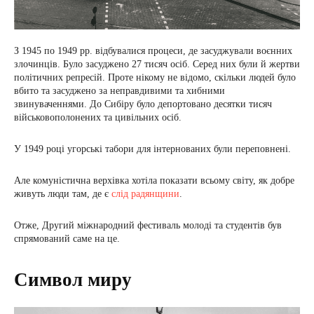
З 1945 по 1949 рр. відбувалися процеси, де засуджували воєнних
злочинців. Було засуджено 27 тисяч осіб. Серед них були й жертви
політичних репресій. Проте нікому не відомо, скільки людей було
вбито та засуджено за неправдивими та хибними
звинуваченнями. До Сибіру було депортовано десятки тисяч
військовополонених та цивільних осіб.
У 1949 році угорські табори для інтернованих були переповнені.
Але комуністична верхівка хотіла показати всьому світу, як добре
живуть люди там, де є
слід радянщини
.
Отже, Другий міжнародний фестиваль молоді та студентів був
спрямований саме на це.
Символ миру