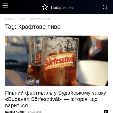
Budapestski
Home
Tags
Крафтове пиво
Tag: Крафтове пиво
Пивний фестиваль у Будайському замку:
«Budavári Sörfesztivál» — історія, що
вариться...
Nataliia Kundii
-
27.03.2026
0