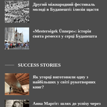
Другий міжнародний фестиваль
молоді в Будапешті: ілюзія щастя
«Mesterségek Ünnepe»: історія
свята ремесел у серці Будапешта
SUCCESS STORIES
Як угорці виготовили одну з
найбільших у світі рукотворних
книг?
Анна Маргіт: шлях до успіху через