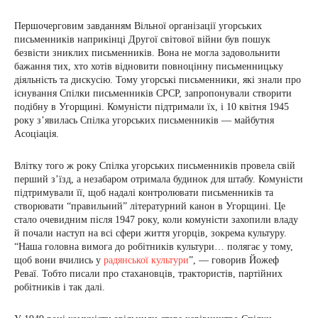
Першочерговим завданням Вільної організації угорських
письменників наприкінці Другої світової війни був пошук
безвісти зниклих письменників. Вона не могла задовольнити
бажання тих, хто хотів відновити повноцінну письменницьку
діяльність та дискусію. Тому угорські письменники, які знали про
існування Спілки письменників СРСР, запропонували створити
подібну в Угорщині. Комуністи підтримали їх, і 10 квітня 1945
року з’явилась Спілка угорських письменників — майбутня
Асоціація.
Влітку того ж року Спілка угорських письменників провела свій
перший з’їзд, а незабаром отримала будинок для штабу. Комуністи
підтримували її, щоб надалі контролювати письменників та
створювати “правильний” літературний канон в Угорщині. Це
стало очевидним після 1947 року, коли комуністи захопили владу
й почали наступ на всі сфери життя угорців, зокрема культуру.
“Наша головна вимога до робітників культури… полягає у тому,
щоб вони вчились у
радянської культури
”, — говорив Йожеф
Реваї. Тобто писали про стахановців, трактористів, партійних
робітників і так далі.