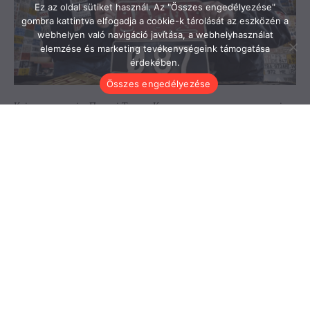
Ez az oldal sütiket használ. Az "Összes engedélyezése"
gombra kattintva elfogadja a cookie-k tárolását az eszközén a
webhelyen való navigáció javítása, a webhelyhasználat
elemzése és marketing tevékenységeink támogatása
érdekében.
Összes engedélyezése