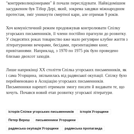
“контрреволюціонерами” й почали переслідувати. Найвідомішим
засудженим був Тібор Дері, який, зокрема завдяки міжнародним
протестам, зміг уникнути смертної кари, але отримав 9 років.
Хоч комуністичний режим продовжував контролювати Спілку
угорських письменників, її члени постійно прагнули до розвитку.
У сімдесятих роках товариство вже мало регулярне клубне життя з
літературними вечорами, бесідами, презентаціями книг,
привітаннями. Наприклад, з 1970 по 1975 рік було проведено
близько двохсот заходів.
Лише наприкінці XX століття Спілка угорських письменників, як
і сама Угорщина, звільнилась від радянської окупації. Спілку було
перейменовано в Асоціацію угорських письменників.
Письменники нарешті отримали змогу писати й видавати те, що
хочуть. Почався новий етап розвитку угорської літератури.
історія Спілки угорських письменників
історія Угорщини
Петер Вереш
письменники Угорщини
радянська окупація Угорщини
радянська пропаганда