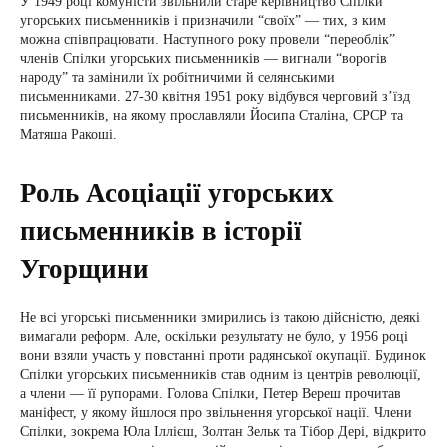
У 1949 році комуністи звільнили старе керівництво Спілки
угорських письменників і призначили “своїх” — тих, з ким
можна співпрацювати. Наступного року провели “переоблік”
членів Спілки угорських письменників — вигнали “ворогів
народу” та замінили їх робітничими й селянськими
письменниками. 27-30 квітня 1951 року відбувся черговий з’їзд
письменників, на якому прославляли Йосипа Сталіна, СРСР та
Матяша Ракоші.
Роль Асоціації угорських
письменників в історії
Угорщини
Не всі угорські письменники змирились із такою дійсністю, деякі
вимагали реформ. Але, оскільки результату не було, у 1956 році
вони взяли участь у повстанні проти радянської окупації. Будинок
Спілки угорських письменників став одним із центрів революції,
а члени — її рупорами. Голова Спілки, Петер Вереш прочитав
маніфест, у якому йшлося про звільнення угорської нації. Члени
Спілки, зокрема Юла Іллієш, Золтан Зельк та Тібор Дері, відкрито