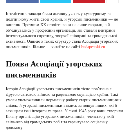
Інтелігенція завжди брала активну участь у культурному та
політичному житті своєї країни, й угорські письменники — не
виняток. Протягом XX століття вони не лише творили, а й
об’єднувались у професійні організації, які ставали центрами
інтелектуального спротиву, творчої співпраці та громадянської
активності. Однією з таких структур стала Асоціація угорських
письменників. Більше — читайте на сайті
budapestski.eu
.
Поява Асоціації угорських
письменників
Історія Асоціації угорських письменників тісно пов’язана зі
Другою світовою війною та радянською окупацією країни. Такі
умови унеможливили нормальну роботу старих письменницьких
спілок, й угорські письменники взялись за пошук інших, які б
захищали їхні інтереси та права. У січні 1945 року вони створили
Вільну організацію угорських письменників, членство у якій
звільняло від громадських робіт та гарантувало соціальну
допомогу.