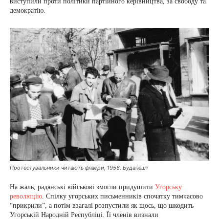
виступили проти політики партійного керівництва, за свободу та
демократію.
Протестувальники читають флаєри, 1956. Будапешт
На жаль, радянські військові змогли придушити
Угорську
революцію
. Спілку угорських письменників спочатку тимчасово
“прикрили”, а потім взагалі розпустили як щось, що шкодить
Угорській Народній Республіці. Її членів визнали