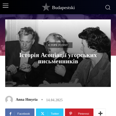
Budapestski
ІСТОРІЇ УСПІХУ
Історія Асоціації угорських
письменників
Anna Hmyria
14.04.2025
Facebook
Twitter
Pinterest