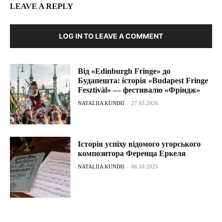
LEAVE A REPLY
LOG IN TO LEAVE A COMMENT
Від «Edinburgh Fringe» до
Будапешта: історія «Budapest Fringe
Fesztivál» — фестивалю «Фріндж»
NATALIIA KUNDII
-
27.03.2026
Історія успіху відомого угорського
композитора Ференца Еркеля
NATALIIA KUNDII
-
06.10.2025