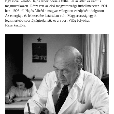
Egy évvel később Hajós érdeklődése a futball és az atlétika iránt is
megmutatkozott. Részt vett az első magyarországi futballmeccsen 1901-
ben. 1906-tól Hajós Alfréd a magyar válogatott edzőjeként dolgozott.
Az energiája és lelkesedése határtalan volt. Magyarország egyik
legismertebb sportújságírója lett, és a Sport Világ folyóirat
főszerkesztője.