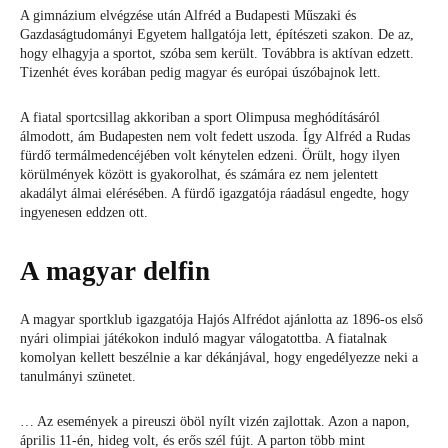
A gimnázium elvégzése után Alfréd a Budapesti Műszaki és
Gazdaságtudományi Egyetem hallgatója lett, építészeti szakon. De az,
hogy elhagyja a sportot, szóba sem került. Továbbra is aktívan edzett.
Tizenhét éves korában pedig magyar és európai úszóbajnok lett.
A fiatal sportcsillag akkoriban a sport Olimpusa meghódításáról
álmodott, ám Budapesten nem volt fedett uszoda. Így Alfréd a Rudas
fürdő termálmedencéjében volt kénytelen edzeni. Örült, hogy ilyen
körülmények között is gyakorolhat, és számára ez nem jelentett
akadályt álmai elérésében. A fürdő igazgatója ráadásul engedte, hogy
ingyenesen eddzen ott.
A magyar delfin
A magyar sportklub igazgatója Hajós Alfrédot ajánlotta az 1896-os első
nyári olimpiai játékokon induló magyar válogatottba. A fiatalnak
komolyan kellett beszélnie a kar dékánjával, hogy engedélyezze neki a
tanulmányi szünetet.
… Az események a pireuszi öböl nyílt vizén zajlottak. Azon a napon,
április 11-én, hideg volt, és erős szél fújt. A parton több mint