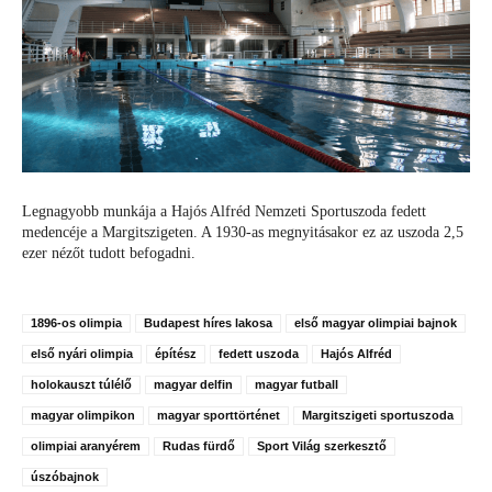
Legnagyobb munkája a Hajós Alfréd Nemzeti Sportuszoda fedett
medencéje a Margitszigeten. A 1930-as megnyitásakor ez az uszoda 2,5
ezer nézőt tudott befogadni.
1896-os olimpia
Budapest híres lakosa
első magyar olimpiai bajnok
első nyári olimpia
építész
fedett uszoda
Hajós Alfréd
holokauszt túlélő
magyar delfin
magyar futball
magyar olimpikon
magyar sporttörténet
Margitszigeti sportuszoda
olimpiai aranyérem
Rudas fürdő
Sport Világ szerkesztő
úszóbajnok