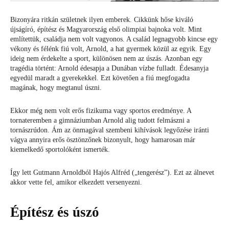
Bizonyára ritkán születnek ilyen emberek. Cikkünk hőse kiváló
újságíró, építész és Magyarország első olimpiai bajnoka volt. Mint
említettük, családja nem volt vagyonos. A család legnagyobb kincse egy
vékony és félénk fiú volt, Arnold, a hat gyermek közül az egyik. Egy
ideig nem érdekelte a sport, különösen nem az úszás. Azonban egy
tragédia történt: Arnold édesapja a Dunában vízbe fulladt. Édesanyja
egyedül maradt a gyerekekkel. Ezt követően a fiú megfogadta
magának, hogy megtanul úszni.
Ekkor még nem volt erős fizikuma vagy sportos eredménye. A
tornateremben a gimnáziumban Arnold alig tudott felmászni a
tornászrúdon. Ám az önmagával szembeni kihívások legyőzése iránti
vágya annyira erős ösztönzőnek bizonyult, hogy hamarosan már
kiemelkedő sportolóként ismerték.
Így lett Gutmann Arnoldból Hajós Alfréd („tengerész”). Ezt az álnevet
akkor vette fel, amikor elkezdett versenyezni.
Építész és úszó