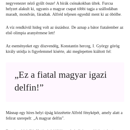
negyvenezer néző gyűlt össze! A bírák csónakokban ültek. Furcsa
helyzet alakult ki, ugyanis a magyar csapat többi tagja a szállodában
maradt, mondván, fáradtak. Alfréd teljesen egyedül ment ki az öbölbe.
A víz rendkívül hideg volt az úszáshoz. De aznap a bátor fiatalember az
első olimpia aranyérmese lett!
Az eseményeket egy díszvendég, Konstantin herceg, I. György görög
király utódja is figyelemmel kísérte, aki meglepetten kiáltott fel:
„Ez a fiatal magyar igazi
delfin!”
Másnap egy híres helyi újság közzétette Alfréd fényképét, amely alatt a
felirat szerepelt: „A magyar delfin”.