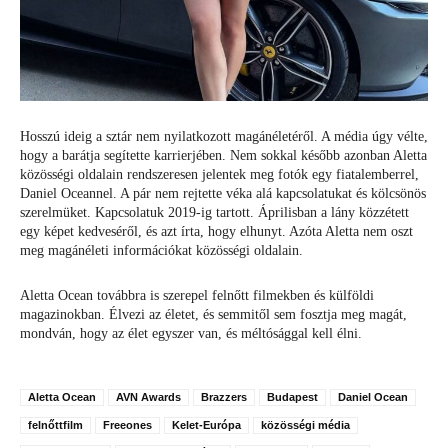
Hosszú ideig a sztár nem nyilatkozott magánéletéről. A média úgy vélte,
hogy a barátja segítette karrierjében. Nem sokkal később azonban Aletta
közösségi oldalain rendszeresen jelentek meg fotók egy fiatalemberrel,
Daniel Oceannel. A pár nem rejtette véka alá kapcsolatukat és kölcsönös
szerelmüket. Kapcsolatuk 2019-ig tartott. Áprilisban a lány közzétett
egy képet kedveséről, és azt írta, hogy elhunyt. Azóta Aletta nem oszt
meg magánéleti információkat közösségi oldalain.
Aletta Ocean továbbra is szerepel felnőtt filmekben és külföldi
magazinokban. Élvezi az életet, és semmitől sem fosztja meg magát,
mondván, hogy az élet egyszer van, és méltósággal kell élni.
Aletta Ocean
AVN Awards
Brazzers
Budapest
Daniel Ocean
felnőttfilm
Freeones
Kelet-Európa
közösségi média