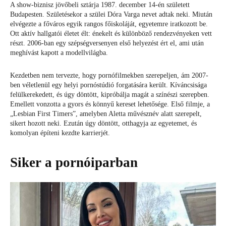
A show-biznisz jövőbeli sztárja 1987. december 14-én született
Budapesten. Születésekor a szülei Dóra Varga nevet adtak neki. Miután
elvégezte a főváros egyik rangos főiskoláját, egyetemre iratkozott be.
Ott aktív hallgatói életet élt: énekelt és különböző rendezvényeken vett
részt. 2006-ban egy szépségversenyen első helyezést ért el, ami után
meghívást kapott a modellvilágba.
Kezdetben nem tervezte, hogy pornófilmekben szerepeljen, ám 2007-
ben véletlenül egy helyi pornóstúdió forgatására került. Kíváncsisága
felülkerekedett, és úgy döntött, kipróbálja magát a színészi szerepben.
Emellett vonzotta a gyors és könnyű kereset lehetősége. Első filmje, a
„Lesbian First Timers”, amelyben Aletta művésznév alatt szerepelt,
sikert hozott neki. Ezután úgy döntött, otthagyja az egyetemet, és
komolyan építeni kezdte karrierjét.
Siker a pornóiparban