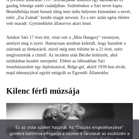
Ez az oldal sütiket használ. Az "Összes engedélyezése"
gombra kattintva elfogadja a cookie-k tárolását az eszközén a