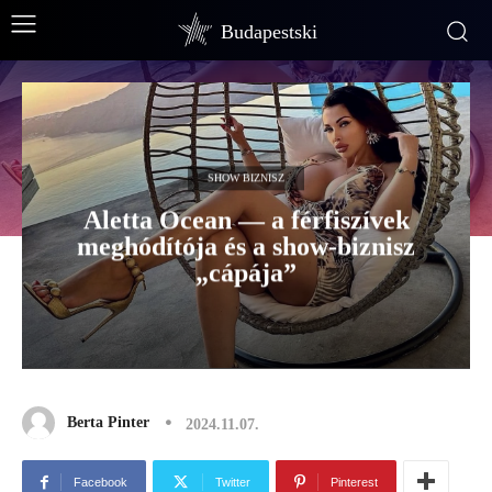
Budapestski
SHOW BIZNISZ
Aletta Ocean — a férfiszívek
meghódítója és a show-biznisz
„cápája”
Berta Pinter
2024.11.07.
Facebook
Twitter
Pinterest