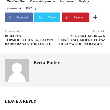
Miss Free One
Overwatch paródia
Penthouse
Playboy
pornósztár
XBIZ díj
Facebook
Twitter
Pinterest
Previous article
Next article
BUDAPEST
ZSA ZSA GÁBOR — A
TOPMODELLJÉNEK, PALVIN
SZÍNÉSZNŐ, AKIÉRT EGÉSZ
BARBARÁNAK TÖRTÉNETE
HOLLYWOOD RAJONGOTT
Berta Pinter
LEAVE A REPLY