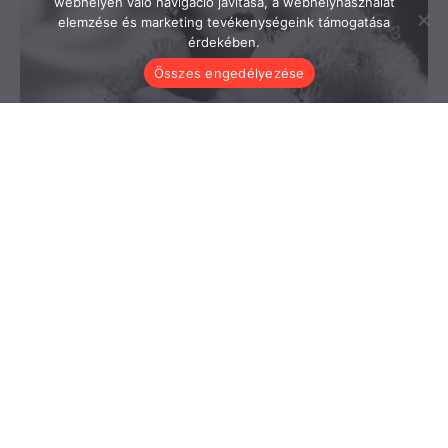
webhelyen való navigáció javítása, a webhelyhasználat
elemzése és marketing tevékenységeink támogatása
érdekében.
Összes engedélyezése