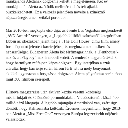
munkájához Alettának dolgoznia kellett a megjelenésén. Két év
munkája után Aletta az ötödik mellmérettel és telt ajkakkal
büszkélkedhetett. Ez a változás jelentősen növelte a színésznő
népszerűségét a nemzetközi porondon.
Már 2010-ben megkapta első díját az évente Las Vegasban megrendezett
„AVN Awards” versenyen, a „Legjobb külföldi színésznő” kategóriában.
Ebben az időszakban jelent meg a „The Doll House” című film, amely
fordulópontot jelentett karrierjében, és meghozta neki a sikert és
népszerűséget. Budapesten Aletta két férfimagazinnak, a „Penthouse”-
nak és a „Playboy”-nak is modellkedett. A rendezők nagyra értékelik,
hogy bármilyen műfajban képes dolgozni. Egy interjúban a sztár
elárulta, hogy karrierje során három férfi tett rá mély benyomást,
akikkel ugyanazon a forgatáson dolgozott. Aletta pályafutása során több
mint 300 filmben szerepelt.
Hírneve megszerzése után aktívan kezdte vezetni közösségi
médiafiókjait és különböző pornóoldalakat. Videócsatornáit közel 400
millió néző látogatja. A legtöbb rajongója Amerikából van, ezért úgy
döntött, hogy Kaliforniába költözik. Érdemes megemlíteni, hogy 2013-
ban Aletát a „Miss Free One” versenyen Európa legszexisebb nőjének
választották.