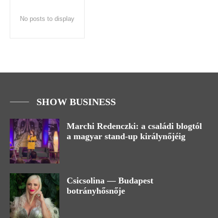
No posts to display
SHOW BUSINESS
Marchi Redenczki: a családi blogtól
a magyar stand-up királynőjéig
Csicsolina — Budapest
botrányhősnője