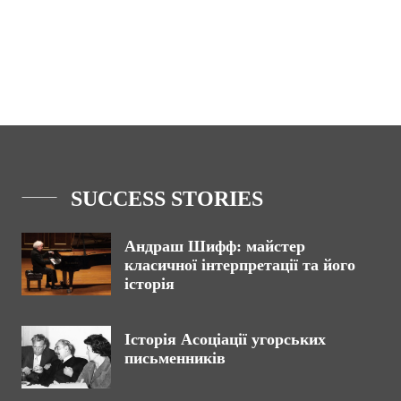
SUCCESS STORIES
Андраш Шифф: майстер
класичної інтерпретації та його
історія
Історія Асоціації угорських
письменників