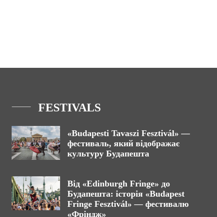
FESTIVALS
«Budapesti Tavaszi Fesztivál» —
фестиваль, який відображає
культуру Будапешта
Від «Edinburgh Fringe» до
Будапешта: історія «Budapest
Fringe Fesztivál» — фестивалю
«Фріндж»