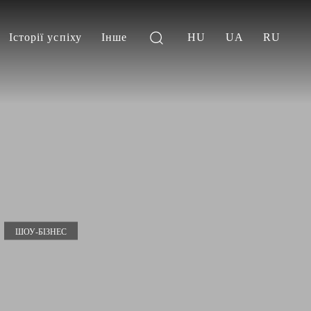
Історії успіху
Інше
HU
UA
RU
ШОУ-БІЗНЕС