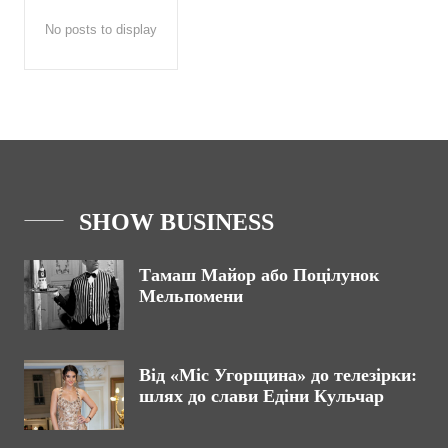
No posts to display
SHOW BUSINESS
Тамаш Майор або Поцілунок
Мельпомени
Від «Міс Угорщина» до телезірки:
шлях до слави Едіни Кульчар