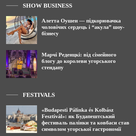
SHOW BUSINESS
Алетта Оушен — підкорювачка
чоловічих сердець і “акула” шоу-
бізнесу
Марчі Реденцкі: від сімейного
блогу до королеви угорського
стендапу
FESTIVALS
«Budapesti Pálinka és Kolbász
Fesztivál»: як Будапештський
фестиваль палінки та ковбаси став
символом угорської гастрономії