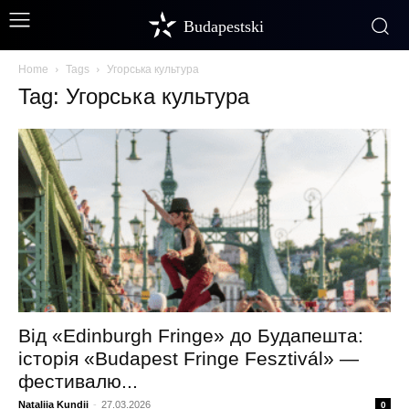
Budapestski
Home
Tags
Угорська культура
Tag: Угорська культура
Від «Edinburgh Fringe» до Будапешта:
історія «Budapest Fringe Fesztivál» —
фестивалю...
Nataliia Kundii
-
27.03.2026
0