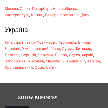
Москва
,
Санкт-Петербург
,
Новосибірськ
,
Єкатеринбург
,
Казань
,
Самара
,
Ростов-на-Дону
.
Україна
Київ
,
Львів
,
Івано-Франківськ
,
Тернопіль
,
Вінниця
,
Чернівці
,
Хмельницький
,
Рівне
,
Луцьк
,
Житомир
,
Полтава
,
Чернігів
,
Черкаси
,
Дніпро
,
Одеса
,
Харків
,
Запорожжя
,
Миколаїв
,
Маріуполь
,
Кривий Ріг
,
Херсон
,
Кропивницький
,
Суми
,
Сайти
.
SHOW BUSINESS