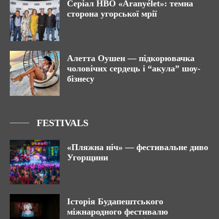
Серіал HBO «Aranyélet»: темна
сторона угорської мрії
Алетта Оушен — підкорювачка
чоловічих сердець і “акула” шоу-
бізнесу
FESTIVALS
«Пляжна ніч» — фестивальне диво
Угорщини
Історія Будапештського
міжнародного фестивалю