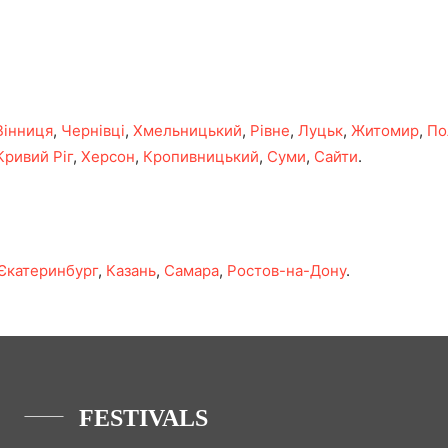
Вінниця
,
Чернівці
,
Хмельницький
,
Рівне
,
Луцьк
,
Житомир
,
По
Кривий Ріг
,
Херсон
,
Кропивницький
,
Суми
,
Сайти
.
Єкатеринбург
,
Казань
,
Самара
,
Ростов-на-Дону
.
FESTIVALS