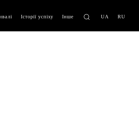
ивалі
Історії успіху
Інше
UA
RU