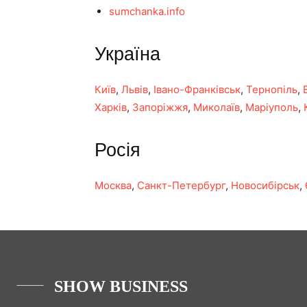
sumchanka.info
Україна
Київ
,
Львів
,
Івано-Франківськ
,
Тернопіль
,
Харків
,
Запоріжжя
,
Миколаїв
,
Маріуполь
,
Росія
Москва
,
Санкт-Петербург
,
Новосибірськ
,
SHOW BUSINESS