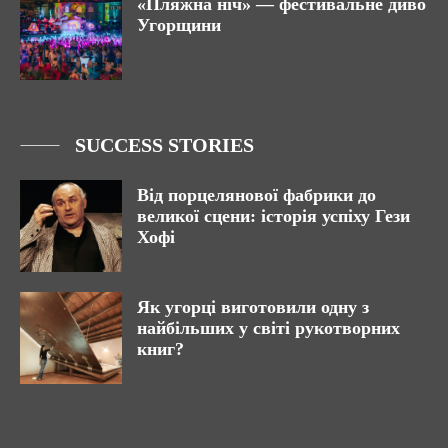
«Пляжна ніч» — фестивальне диво
Угорщини
SUCCESS STORIES
Від порцелянової фабрики до
великої сцени: історія успіху Гези
Хофі
Як угорці виготовили одну з
найбільших у світі рукотворних
книг?