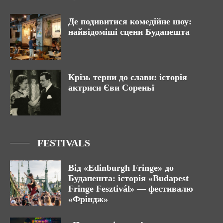
Де подивитися комедійне шоу:
найвідоміші сцени Будапешта
Крізь терни до слави: історія
актриси Єви Сореньї
FESTIVALS
Від «Edinburgh Fringe» до
Будапешта: історія «Budapest
Fringe Fesztivál» — фестивалю
«Фріндж»