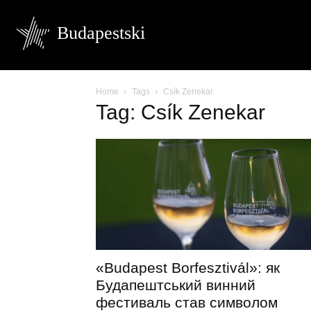
Budapestski
Home
Tags
Csík Zenekar
Tag: Csík Zenekar
«Budapest Borfesztivál»: як
Будапештський винний
фестиваль став символом