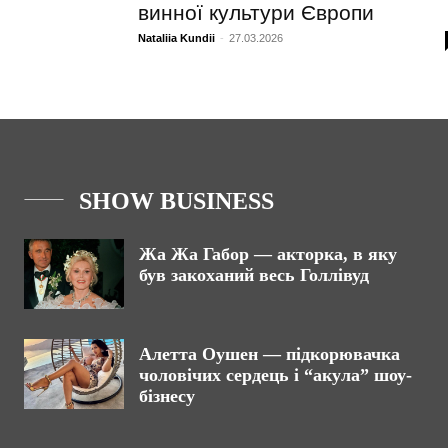
винної культури Європи
Nataliia Kundii
-
27.03.2026
SHOW BUSINESS
Жа Жа Габор — акторка, в яку
був закоханий весь Голлівуд
Алетта Оушен — підкорювачка
чоловічих сердець і “акула” шоу-
бізнесу