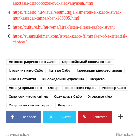
alkotasai-diszdobozos-dvd-kiadvanyaban.html
https://fidelio.hu/vizual/eletmudijjal-ismertek-el-szabo-istvan-
munkassagat-cannes-ban-183095.html
https://culture.hu/hu/roma/hirek/isten-eltesse-szabo-istvant
https://susansuleiman.com/istvan-szabo-filmmaker-of-existential-
choices/
Автобіографічне кіно Сабо
Європейський кінематограф
Історичне кіно Сабо
Іштван Сабо
Каннський кінофестиваль
Кіно XX століття
Кіноакадемія Будапешта
Мефісто
Нове угорське кіно
Оскар
Полковник Редль
Режисер Сабо
Смак сонячного світла
Сценарист Сабо
Угорське кіно
Угорський кінематограф
Хануссен
Facebook
Twitter
Pinterest
Previous article
Next article