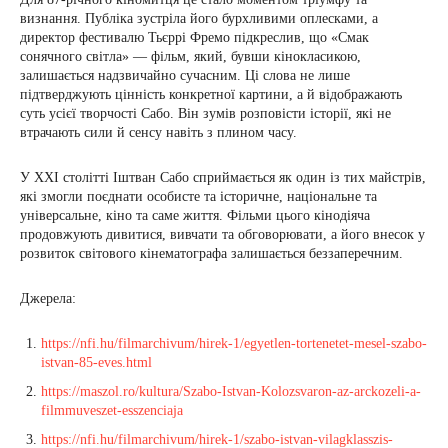
визнання. Публіка зустріла його бурхливими оплесками, а
директор фестивалю Тьєррі Фремо підкреслив, що «Смак
сонячного світла» — фільм, який, бувши кінокласикою,
залишається надзвичайно сучасним. Ці слова не лише
підтверджують цінність конкретної картини, а й відображають
суть усієї творчості Сабо. Він зумів розповісти історії, які не
втрачають сили й сенсу навіть з плином часу.
У XXI столітті Іштван Сабо сприймається як один із тих майстрів,
які змогли поєднати особисте та історичне, національне та
універсальне, кіно та саме життя. Фільми цього кінодіяча
продовжують дивитися, вивчати та обговорювати, а його внесок у
розвиток світового кінематографа залишається беззаперечним.
Джерела:
https://nfi.hu/filmarchivum/hirek-1/egyetlen-tortenetet-mesel-szabo-
istvan-85-eves.html
https://maszol.ro/kultura/Szabo-Istvan-Kolozsvaron-az-arckozeli-a-
filmmuveszet-esszenciaja
https://nfi.hu/filmarchivum/hirek-1/szabo-istvan-vilagklasszis-