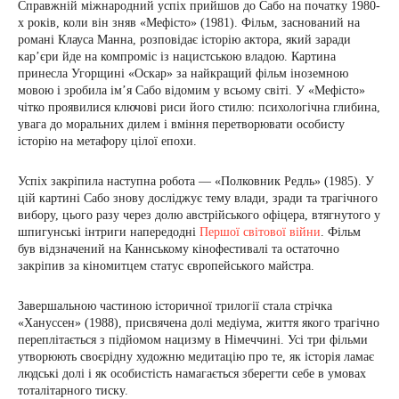
Справжній міжнародний успіх прийшов до Сабо на початку 1980-
х років, коли він зняв «Мефісто» (1981). Фільм, заснований на
романі Клауса Манна, розповідає історію актора, який заради
кар’єри йде на компроміс із нацистською владою. Картина
принесла Угорщині «Оскар» за найкращий фільм іноземною
мовою і зробила ім’я Сабо відомим у всьому світі. У «Мефісто»
чітко проявилися ключові риси його стилю: психологічна глибина,
увага до моральних дилем і вміння перетворювати особисту
історію на метафору цілої епохи.
Успіх закріпила наступна робота — «Полковник Редль» (1985). У
цій картині Сабо знову досліджує тему влади, зради та трагічного
вибору, цього разу через долю австрійського офіцера, втягнутого у
шпигунські інтриги напередодні
Першої світової війни
. Фільм
був відзначений на Каннському кінофестивалі та остаточно
закріпив за кіномитцем статус європейського майстра.
Завершальною частиною історичної трилогії стала стрічка
«Хануссен» (1988), присвячена долі медіума, життя якого трагічно
переплітається з підйомом нацизму в Німеччині. Усі три фільми
утворюють своєрідну художню медитацію про те, як історія ламає
людські долі і як особистість намагається зберегти себе в умовах
тоталітарного тиску.