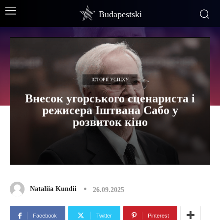
Budapestski
ІСТОРІЇ УСПІХУ
Внесок угорського сценариста і
режисера Іштвана Сабо у
розвиток кіно
Nataliia Kundii
26.09.2025
Facebook
Twitter
Pinterest