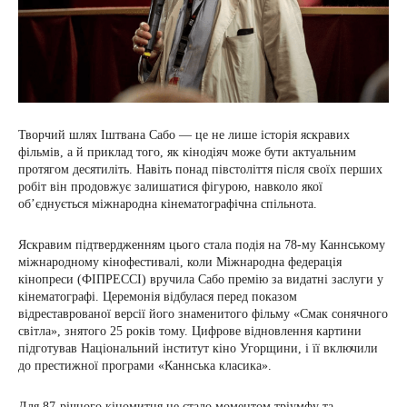
Творчий шлях Іштвана Сабо — це не лише історія яскравих
фільмів, а й приклад того, як кінодіяч може бути актуальним
протягом десятиліть. Навіть понад півстоліття після своїх перших
робіт він продовжує залишатися фігурою, навколо якої
об’єднується міжнародна кінематографічна спільнота.
Яскравим підтвердженням цього стала подія на 78-му Каннському
міжнародному кінофестивалі, коли Міжнародна федерація
кінопреси (ФІПРЕССІ) вручила Сабо премію за видатні заслуги у
кінематографі. Церемонія відбулася перед показом
відреставрованої версії його знаменитого фільму «Смак сонячного
світла», знятого 25 років тому. Цифрове відновлення картини
підготував Національний інститут кіно Угорщини, і її включили
до престижної програми «Каннська класика».
Для 87-річного кіномитця це стало моментом тріумфу та