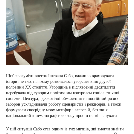
Щоб зрозуміти внесок Іштвана Сабо, важливо враховувати
історичне тло, на якому розвивалося угорське кіно другої
половини XX століття. Угорщина в післявоєнні десятиліття
перебувала під суворим політичним контролем соціалістичної
системи. Цензура, ідеологічні обмеження та постійний ризик
заборон ускладнювали роботу сценаристів і режисерів, а також
формували своєрідну мову метафор і алегорій, без яких
національний кінематограф того часу просто не міг існувати.
У цій ситуації Сабо став одним із тих митців, які змогли знайти