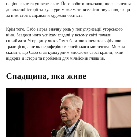
національне та універсальне. Його роботи показали, що звернення
до власної історії та культури може мати всесвітнє звучання, якщо
за ним стоїть справжня художня чесність.
Крім того, Сабо зіграв значну роль у популяризації угорського
кіно. Завдяки його успіхам глядачі у всьому світі почали
сприймати Угорщину як країну з багатою кінематографічною
традицією, а не як периферію європейського мистецтва. Можна
сказати, що Сабо став культурним «послом» своєї країни, який
відкрив її історії та проблеми для мільйонів глядачів.
Спадщина, яка живе