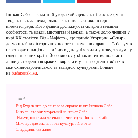
Іштван Сабо — видатний угорський сценарист і режисер, чия
творчість стала невіддільною частиною світової історії
кінематографа. Його фільми досліджують складні взаємини
особистості та влади, мистецтва й моралі, а також долю людини у
вирі XX століття. Від «Мефісто», що приніс Угорщині «Оскар»,
до масштабних історичних полотен і камерних драм — Сабо зумів
перетворити національний досвід на універсальну мову, зрозумілу
глядачам різних країн. Його внесок у кіномистецтво полягає не
лише у створенні яскравих творів, а й у налагодженні зв’язків
між східноєвропейською та західною культурами. Більше
на
budapestski.eu
.
Від Будапешта до світового екрана: шлях Іштвана Сабо
Кіно та історія: угорський контекст Сабо
Фільми, що стали легендою: мистецтво Іштвана Сабо
Міжнародне визнання та культурний вплив
Спадщина, яка живе