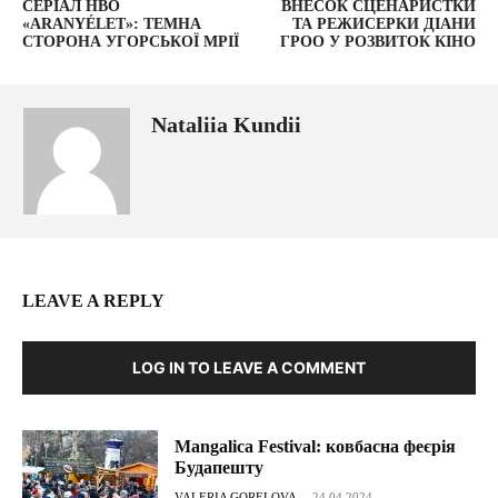
СЕРІАЛ HBO
ВНЕСОК СЦЕНАРИСТКИ
«ARANYÉLET»: ТЕМНА
ТА РЕЖИСЕРКИ ДІАНИ
СТОРОНА УГОРСЬКОЇ МРІЇ
ГРОО У РОЗВИТОК КІНО
Nataliia Kundii
LEAVE A REPLY
LOG IN TO LEAVE A COMMENT
Mangalica Festival: ковбасна феєрія
Будапешту
VALERIA GORELOVA
-
24.04.2024