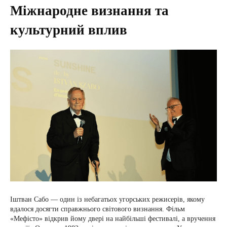
Міжнародне визнання та
культурний вплив
Іштван Сабо — один із небагатьох угорських режисерів, якому
вдалося досягти справжнього світового визнання. Фільм
«Мефісто» відкрив йому двері на найбільші фестивалі, а вручення