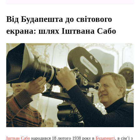
Від Будапешта до світового
екрана: шлях Іштвана Сабо
Іштван Сабо
народився 18 лютого 1938 року в
Будапешті
, в сім’ї з