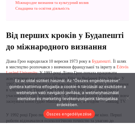
Ez az oldal sütiket használ. Az "Összes engedélyezése"
gombra kattintva elfogadja a cookie-k tárolását az eszközén a
webhelyen való navigáció javítása, a webhelyhasználat
elemzése és marketing tevékenységeink támogatása
érdekében.
Összes engedélyezése