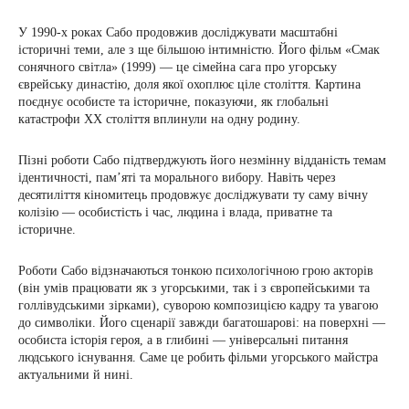
У 1990-х роках Сабо продовжив досліджувати масштабні
історичні теми, але з ще більшою інтимністю. Його фільм «Смак
сонячного світла» (1999) — це сімейна сага про угорську
єврейську династію, доля якої охоплює ціле століття. Картина
поєднує особисте та історичне, показуючи, як глобальні
катастрофи XX століття вплинули на одну родину.
Пізні роботи Сабо підтверджують його незмінну відданість темам
ідентичності, пам’яті та морального вибору. Навіть через
десятиліття кіномитець продовжує досліджувати ту саму вічну
колізію — особистість і час, людина і влада, приватне та
історичне.
Роботи Сабо відзначаються тонкою психологічною грою акторів
(він умів працювати як з угорськими, так і з європейськими та
голлівудськими зірками), суворою композицією кадру та увагою
до символіки. Його сценарії завжди багатошарові: на поверхні —
особиста історія героя, а в глибині — універсальні питання
людського існування. Саме це робить фільми угорського майстра
актуальними й нині.