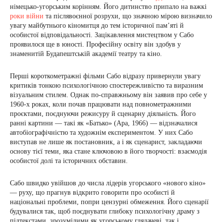
німецько-угорським корінням. Його дитинство припало на важкі
роки війни
та післявоєнної розрухи, що значною мірою визначило
увагу майбутнього кіномитця до тем історичної пам’яті й
особистої відповідальності. Зацікавлення мистецтвом у Сабо
проявилося ще в юності. Професійну освіту він здобув у
знаменитій Будапештській академії театру та кіно.
Перші короткометражні фільми Сабо відразу привернули увагу
критиків тонкою психологічною спостережливістю та виразним
візуальним стилем. Однак по-справжньому він заявив про себе у
1960-х роках, коли почав працювати над повнометражними
проєктами, поєднуючи режисуру й сценарну діяльність. Його
ранні картини — такі як «Батько» (Apa, 1966) — відзначалися
автобіографічністю та художнім експериментом. У них Сабо
виступав не лише як постановник, а і як сценарист, закладаючи
основу тієї теми, яка стане ключовою в його творчості: взаємодія
особистої долі та історичних обставин.
Сабо швидко увійшов до числа лідерів угорського «нового кіно»
— руху, що прагнув відкрито говорити про особисті й
національні проблеми, попри цензурні обмеження. Його сценарії
будувалися так, щоб поєднувати глибоку психологічну драму з
підтекстами, зрозумілими як угорському глядачеві, так і