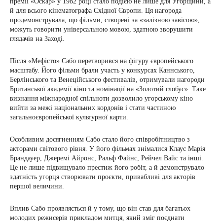
премії «Оскар» у 1982 році стало подією не лише для Угорщини, а
й для всього кінематографа Східної Європи. Ця нагорода
продемонструвала, що фільми, створені за «залізною завісою»,
можуть говорити універсальною мовою, здатною зворушити
глядачів на Заході.
Після «Мефісто» Сабо перетворився на фігуру європейського
масштабу. Його фільми брали участь у конкурсах Каннського,
Берлінського та Венеційського фестивалів, отримували нагороди
Британської академії кіно та номінації на «Золотий глобус». Таке
визнання міжнародної спільноти дозволило угорському кіно
вийти за межі національних кордонів і стати частиною
загальноєвропейської культурної карти.
Особливим досягненням Сабо стало його співробітництво з
акторами світового рівня. У його фільмах знімалися Клаус Марія
Брандауер, Джеремі Айронс, Ральф Файнс, Рейчел Вайс та інші.
Це не лише підвищувало престиж його робіт, а й демонструвало
здатність угорця створювати проєкти, привабливі для акторів
першої величини.
Вплив Сабо проявляється й у тому, що він став для багатьох
молодих режисерів прикладом митця, який зміг поєднати