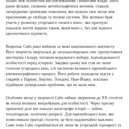
баланс між особистим висловлюванням і вимогами влади. Його
ранні фільми, сповнені автобіографічних мотивів, ставали
своєрідними хроніками покоління, яке шукало своє місце між
прагненням до свободи та тиском системи. Він активно брав
участь у розвитку угорського «нового кіно», яке прагнуло
показати життя людини таким, яким воно є, без нав’язаного
ідеологічного підтексту.
Водночас Сабо рано вийшов за межі національного контексту.
Його творчість зверталася до загальнолюдських тем: протистояння
мистецтва і влади, питання морального вибору, відповідальності
особистості перед історією. Завдяки цьому він став не лише
голосом угорського кіно, а й частиною великого європейського
кінематографічного процесу. Його роботи знаходили відгук у
глядачів у Парижі, Берліні, Лондоні, Нью-Йорку, оскільки
підіймали універсальні проблеми, що не мали меж.
Особливе місце у творчості Сабо займає звернення до XX століття
як епохи великих випробувань для особистості. Через призму
приватної долі він показує катастрофи історії — війни,
тоталітаризм, політичні репресії. Для європейського кіно, яке
осмислювало трагедії століття, це було надзвичайно важливо.
Саме тому Сабо сприймається не лише як угорський сценарист та