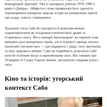
міжнародній аудиторії. Уже в сценарних роботах 1970–1980-х
років («Довіра»; «Мефісто») чітко проявилася його здатність
перетворювати конкретні людські історії на універсальні притчі
про владу, совість і компроміси.
Художній стиль Сабо як сценариста й режисера можна
схарактеризувати як поєднання психологічної драми та
історичного епосу. Його сценарії багатошарові: на перший план
виведено долі конкретних героїв, але в підтексті завжди звучать
масштабні питання часу — про відданість і зраду, силу мистецтва
та ціну людського вибору. Саме ця подвійність дозволила Сабо
посісти особливе місце в європейському кіно. Він говорив про
Угорщину й Східну Європу мовою, зрозумілою глядачам усього
світу.
Кіно та історія: угорський
контекст Сабо